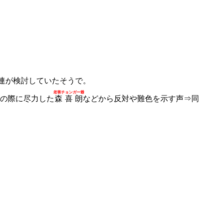
連が検討していたそうで。
老害チョンガー爺
の際に尽力した
森喜朗
などから反対や難色を示す声⇒同