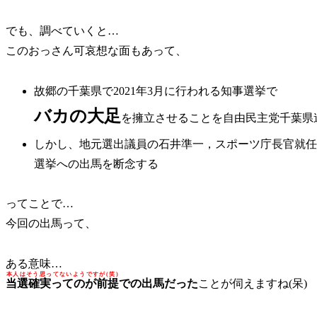
でも、調べていくと…
このおっさん可哀想な面もあって、
故郷の千葉県で2021年3月に行われる知事選挙で
バカの大足
を擁立させることを自由民主党千葉県
しかし、地元選出議員の石井準一，スポーツ庁長官就任
選挙への出馬を断念する
ってことで…
今回の出馬って、
ある意味…
本人はそう思ってないようですが(笑)
当選確実ってのが前提
での出馬だった
ことが伺えますね(呆)