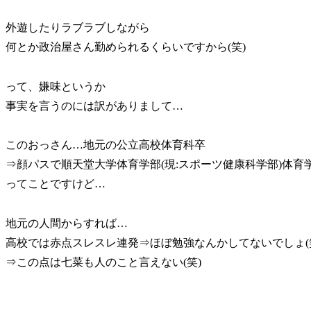
外遊したりラブラブしながら
何とか政治屋さん勤められるくらいですから(笑)
って、嫌味というか
事実を言うのには訳がありまして…
このおっさん…地元の公立高校体育科卒
⇒顔パスで順天堂大学体育学部(現:スポーツ健康科学部)体育
ってことですけど…
地元の人間からすれば…
高校では赤点スレスレ連発⇒ほぼ勉強なんかしてないでしょ(
⇒この点は七菜も人のこと言えない(笑)