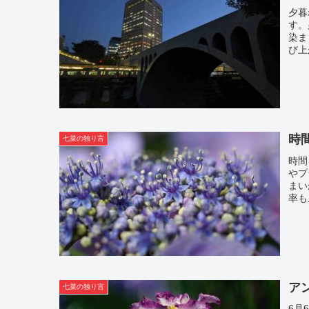
夕暮
す。
染ま
び上
時
七菜の独り言
時間
やプ
まい
率も
ア
七菜の独り言
6月