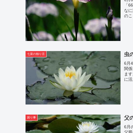
「6
なに
のこ
虫
七菜の独り言
6月
関係
ます
に活
父
困り事
6月
父親