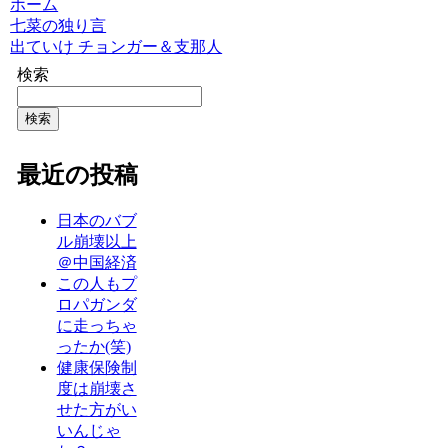
ホーム
七菜の独り言
出ていけ チョンガー＆支那人
検索
検索
最近の投稿
日本のバブ
ル崩壊以上
＠中国経済
この人もプ
ロパガンダ
に走っちゃ
ったか(笑)
健康保険制
度は崩壊さ
せた方がい
いんじゃ