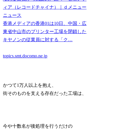
ィア（レコードチャイナ）｜ｄメニュー
ニュース
香港メディアの香港01は10日、中国・広
東省中山市のプリンター工場を閉鎖した
キヤノンの従業員に対する「ク…
topics.smt.docomo.ne.jp
かつて1万人以上を抱え、
街そのものを支える存在だった工場は、
今や十数名が後処理を行うだけの