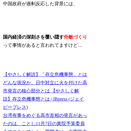
中国政府が過剰反応した背景には、
国内経済の深刻さを覆い隠す
外敵づくり
って事情があると言われてますけど…
【やさしく解説】「存立危機事態」とは
どんな状況か、日中対立に火を付けた高
市発言の核心部分とは 【やさしく解
説】存立危機事態とは | JBpress (ジェイ
ビープレス)
台湾有事をめぐる高市首相の発言があっ
たのは、ことし11月7日の衆院予算委員