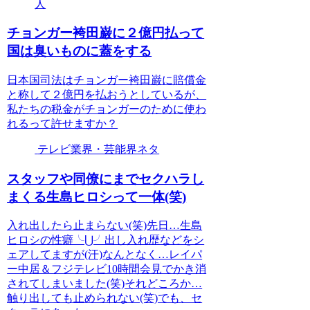
人
チョンガー袴田巌に２億円払って
国は臭いものに蓋をする
日本国司法はチョンガー袴田巌に賠償金
と称して２億円を払おうとしているが、
私たちの税金がチョンガーのために使わ
れるって許せますか？
テレビ業界・芸能界ネタ
スタッフや同僚にまでセクハラし
まくる生島ヒロシって一体(笑)
入れ出したら止まらない(笑)先日…生島
ヒロシの性癖╰⋃╯出し入れ歴などをシ
ェアしてますが(汗)なんとなく…レイパ
ー中居＆フジテレビ10時間会見でかき消
されてしまいました(笑)それどころか…
触り出しても止められない(笑)でも、セ