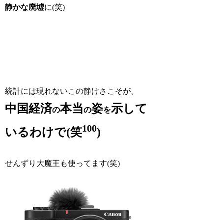
静かな廃墟
に(笑)
統計には現れないこの静けさこそが、
中国経済
本当
姿
示して
の
の
を
100
いるわけで(笑
)
せんずり大魔王も使ってます(笑)