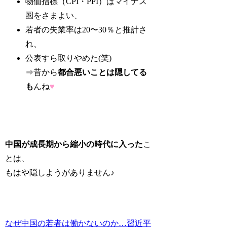
物価指標（CPI・PPI）はマイナス
圏をさまよい、
若者の失業率は20〜30％と推計さ
れ、
公表すら取りやめた(笑)
⇒昔から
都合悪いことは隠してる
も
んね
♥
中国が成長期から縮小の時代に入った
こ
とは、
もはや隠しようがありません♪
なぜ中国の若者は働かないのか…習近平