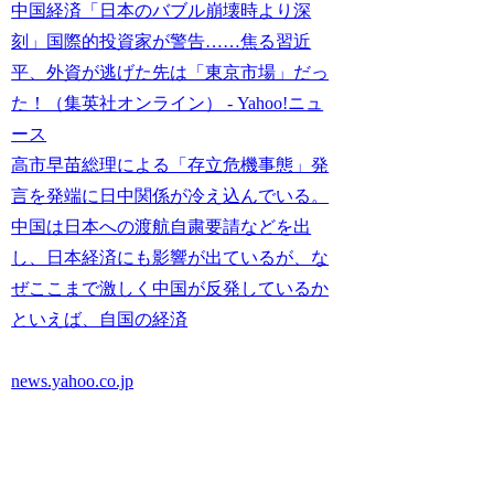
中国経済「日本のバブル崩壊時より深
刻」国際的投資家が警告……焦る習近
平、外資が逃げた先は「東京市場」だっ
た！（集英社オンライン） - Yahoo!ニュ
ース
高市早苗総理による「存立危機事態」発
言を発端に日中関係が冷え込んでいる。
中国は日本への渡航自粛要請などを出
し、日本経済にも影響が出ているが、な
ぜここまで激しく中国が反発しているか
といえば、自国の経済
news.yahoo.co.jp