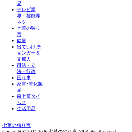
界
テレビ業
界・芸能界
ネタ
七菜の独り
言
健康
出ていけ チ
ョンガー＆
支那人
司法・立
法・行政
困り事
家電･電化製
品
森七菜タイ
ムス
生活用品
七菜の独り言
Copyright © 2024-2026 七菜の独り言 All Rights Reserved.