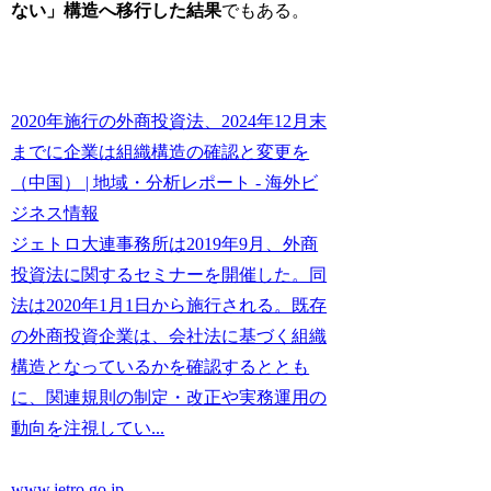
ない」構造へ移行した結果
でもある。
2020年施行の外商投資法、2024年12月末
までに企業は組織構造の確認と変更を
（中国） | 地域・分析レポート - 海外ビ
ジネス情報
ジェトロ大連事務所は2019年9月、外商
投資法に関するセミナーを開催した。同
法は2020年1月1日から施行される。既存
の外商投資企業は、会社法に基づく組織
構造となっているかを確認するととも
に、関連規則の制定・改正や実務運用の
動向を注視してい...
www.jetro.go.jp