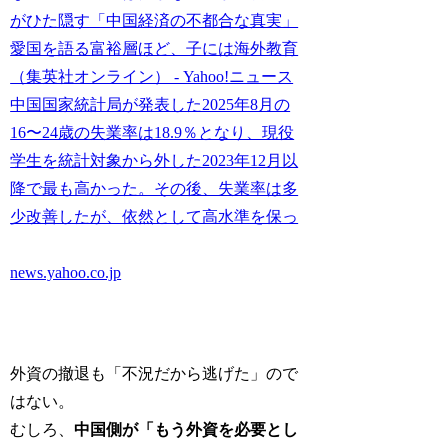
がひた隠す「中国経済の不都合な真実」
愛国を語る富裕層ほど、子には海外教育
（集英社オンライン） - Yahoo!ニュース
中国国家統計局が発表した2025年8月の
16〜24歳の失業率は18.9％となり、現役
学生を統計対象から外した2023年12月以
降で最も高かった。その後、失業率は多
少改善したが、依然として高水準を保っ
news.yahoo.co.jp
外資の撤退も「不況だから逃げた」ので
はない。
むしろ、
中国側が「もう外資を必要とし