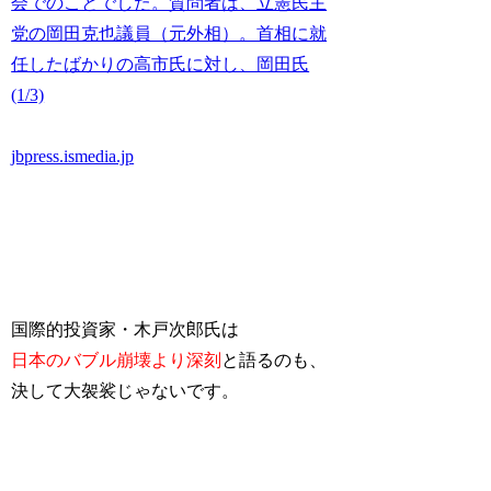
会でのことでした。質問者は、立憲民主
党の岡田克也議員（元外相）。首相に就
任したばかりの高市氏に対し、岡田氏
(1/3)
jbpress.ismedia.jp
国際的投資家・木戸次郎氏は
日本のバブル崩壊より深刻
と語るのも、
決して大袈裟じゃないです。