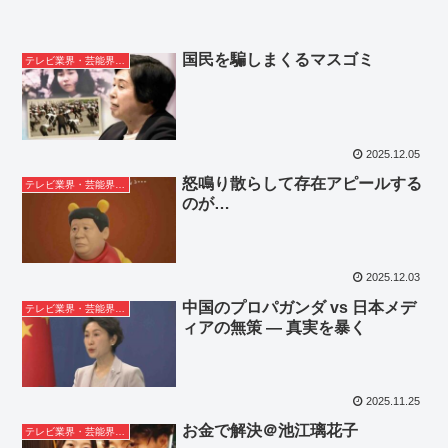
国民を騙しまくるマスゴミ
テレビ業界・芸能界ネタ
2025.12.05
怒鳴り散らして存在アピールする
テレビ業界・芸能界ネタ
のが…
2025.12.03
中国のプロパガンダ vs 日本メデ
テレビ業界・芸能界ネタ
ィアの無策 ― 真実を暴く
2025.11.25
お金で解決＠池江璃花子
テレビ業界・芸能界ネタ