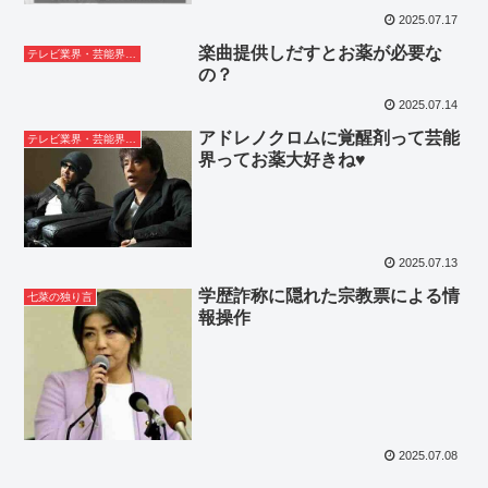
2025.07.17
楽曲提供しだすとお薬が必要な
テレビ業界・芸能界ネタ
の？
2025.07.14
アドレノクロムに覚醒剤って芸能
テレビ業界・芸能界ネタ
界ってお薬大好きね♥
2025.07.13
学歴詐称に隠れた宗教票による情
七菜の独り言
報操作
2025.07.08