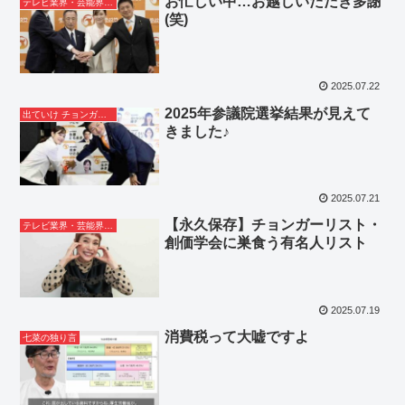
お忙しい中…お越しいただき多謝
テレビ業界・芸能界ネタ
(笑)
2025.07.22
2025年参議院選挙結果が見えて
出ていけ チョンガー＆支那人
きました♪
2025.07.21
【永久保存】チョンガーリスト・
テレビ業界・芸能界ネタ
創価学会に巣食う有名人リスト
2025.07.19
消費税って大嘘ですよ
七菜の独り言