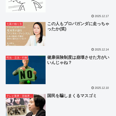
2025.12.17
この人もプロパガンダに走っちゃ
七菜の独り言
ったか(笑)
2025.12.14
健康保険制度は崩壊させた方がい
司法・立法・行政
いんじゃね？
2025.12.10
国民を騙しまくるマスゴミ
テレビ業界・芸能界ネタ