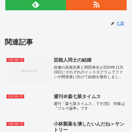
七菜
関連記事
芸能人同士の結婚
七菜の独り言
俳優の高畑充希と岡田将生が2024年11月
19日にそれぞれのインスタグラムでファ
ンや関係者に向けて結婚を報告しまし
た。芸能人同士は、結婚性が高く、多く
の人々に注目されるイベントです。その
背景には、彼らの高いハードルや私の境
目に注目される特性...
週刊＠森七菜タイムス
七菜の独り言
週刊「森七菜タイムス」です(笑) 特集は
『ブルマ論争』です
小林製薬を潰したいんだね＞サン
七菜の独り言
トリー