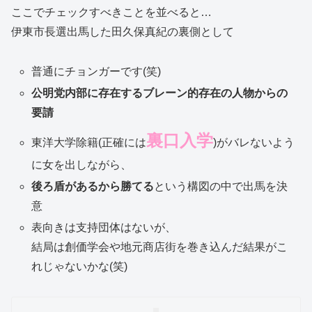
ここでチェックすべきことを並べると…
伊東市長選出馬した田久保真紀の裏側として
普通にチョンガーです(笑)
公明党内部に存在するブレーン的存在の人物からの
要請
裏口入学
東洋大学除籍(正確には
)がバレないよう
に女を出しながら、
後ろ盾があるから勝てる
という構図の中で出馬を決
意
表向きは支持団体はないが、
結局は創価学会や地元商店街を巻き込んだ結果がこ
れじゃないかな(笑)