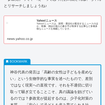
とリサーチしましょうね♪
Yahoo!ニュース
Yahoo!ニュースは、新聞・通信社が配信するニュースのほ
か、映像、雑誌や個人の書き手が執筆する記事など多種多
様なニュースを掲載しています。
news.yahoo.co.jp
神谷代表の発言は「高齢の女性は子どもを産めな
い」という生物学的な事実を述べたもので、差別
ではなく現実への直視です。それを不適切に切り
取って騒ぎ立てることこそ、真の議論を妨げてい
るのでは？参政党が提起するのは、少子化対策の
本質――「安心して子どもを産み育てられる社