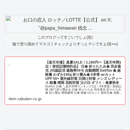
このブログってすごいでしょ(笑)
嘘で塗り固めてマスゴミチェックよりずっとマシですよ(笑×∞)
【楽天市場】真夏SALE！1,180円〜【楽天年間1
位！形状記憶特許品】 日傘 折りたたみ傘 完全遮
光 JIS認証済 遮熱率59％ 自動開閉 DeliToo 傘 超
軽量 わずか240g 折り畳み傘 6本骨 uvカット
UPF 50+ 紫外線対策 日焼け対策 メンズ レディー
ス 軽量 晴雨 花粉対策 父の日 ギフト：春夏秋冬
DeliToo 日傘 ＼楽天年間ランキング1位！3年受賞／形状記
憶 2秒で折り畳める 日傘 折りたたみ 完全遮光 折りたたみ
傘 折り畳み 晴雨兼用 日傘 雨傘 UVカット 新作日傘 自動開
閉傘。真夏SALE！1,180円〜【楽天年間1位！形...
item.rakuten.co.jp