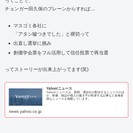
ってことで、
チョンガー田久保のブレーンからすれば…
マスゴミ各社に
「アタシ嘘つきでした」と禊切って
出直し選挙に挑み
創価学会票をフル活用して信任投票で再当選
ってストーリーが出来上がってます(笑)
Yahoo!ニュース
Yahoo!ニュースは、新聞・通信社が配信するニュースのほ
か、映像、雑誌や個人の書き手が執筆する記事など多種多
様なニュースを掲載しています。
news.yahoo.co.jp