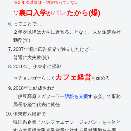
※２年次以降は一切支払っていない
∵裏口入学
バレ
たから(爆)
が
ってことで…
２年次以降は大学に近寄ることなく、人材派遣会社
勤務(笑)
2007年頃に広告業界で独立したけど･･･
普通に大失敗(笑)
2010年、伊東市に帰郷
カフェ経営
⇒チョンガーらしく
を始める
2018年に結成された
「伊豆高原メガソーラー
訴訟を支援
する会」で事務
局長を経て代表に就任
伊東市八幡野で
韓国系企業「ハンファエナジージャパン」を主体と
する大規模太陽光発電所に対する反対運動を主導