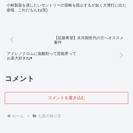
小林製薬を潰したいサントリーの策略を阻止するが如く大博打に出た
途端…これだもんね(笑)
【拡散希望】氷河期世代の方へオススメ
案件
アドレノクロムに覚醒剤って芸能界って
お薬大好きね♥
コメント
コメントを書き込む
ホーム
七菜の独り言