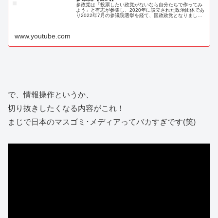
参政党は「投票したい政党がないなら自分たちで作ってみ
よう」と有志が参集し、2020年に設立された政治団体であ
り2022年7月の参議院選挙を経て、国政政党となりまし
た。■参政党運営YouTube◎国会質疑をまとめた「国会質
問チャンネル」◎参政...
www.youtube.com
で、情報操作というか、
切り抜きしたくなる内容がこれ！
まじで日本のマスゴミ･メディアってバカすぎです(笑)