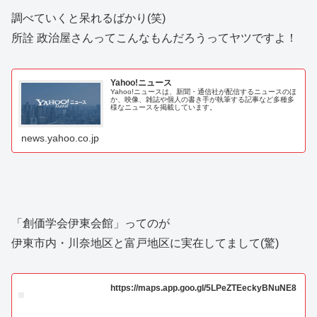
調べていくと呆れるばかり(笑)
所詮 政治屋さんってこんなもんだろうってヤツですよ！
Yahoo!ニュース
Yahoo!ニュースは、新聞・通信社が配信するニュースのほ
か、映像、雑誌や個人の書き手が執筆する記事など多種多
様なニュースを掲載しています。
news.yahoo.co.jp
「創価学会伊東会館」ってのが
伊東市内・川奈地区と富戸地区に実在してまして(驚)
https://maps.app.goo.gl/5LPeZTEeckyBNuNE8