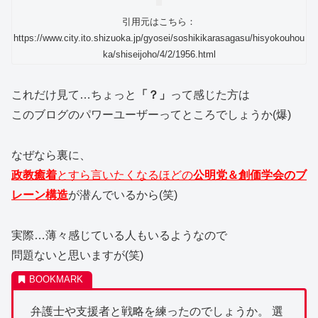
引用元はこちら：
https://www.city.ito.shizuoka.jp/gyosei/soshikikarasagasu/hisyokouhou
ka/shiseijoho/4/2/1956.html
これだけ見て…ちょっと
「？」
って感じた方は
このブログのパワーユーザーってところでしょうか(爆)
なぜなら裏に、
政教癒着
とすら言いたくなるほどの
公明党＆創価学会のブ
レーン構造
が潜んでいるから(笑)
実際…薄々感じている人もいるようなので
問題ないと思いますが(笑)
弁護士や支援者と戦略を練ったのでしょうか。 選