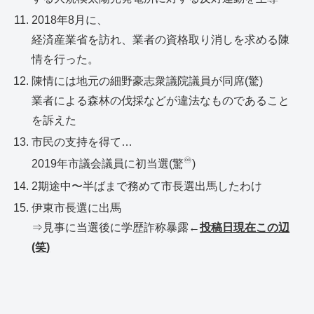
2018年8月に、
経済産業省を訪れ、業者の資格取り消しを求める陳
情を行った。
陳情には地元の細野豪志衆議院議員が同席(驚)
業者による森林の伐採などが違法なものであること
を訴えた
市民の支持を得て…
♾️
2019年市議会議員に初当選(驚
)
2期途中〜半ばまで務めて市長選出馬したわけ
伊東市長選に出馬
⇒見事に当選後に学歴詐称暴露←
投稿日現在この辺
(笑)