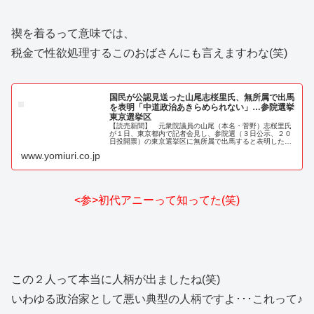
禊を着るって意味では、
税金で性欲処理するこのおばさんにも言えますわな(笑)
国民が公認見送った山尾志桜里氏、無所属で出馬
を表明「中道政治あきらめられない」…参院選挙
東京選挙区
【読売新聞】 元衆院議員の山尾（本名・菅野）志桜里氏
が１日、東京都内で記者会見し、参院選（３日公示、２０
日投開票）の東京選挙区に無所属で出馬すると表明した。
山尾氏は記者会見で「中道政治をあきらめられない。無所
www.yomiuri.co.jp
属でも議員活動を通じて
<参>初代アニーって知ってた(笑)
この２人って本当に人柄が出ましたね(笑)
いわゆる政治家として悪い典型の人柄ですよ･･･これって♪