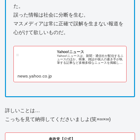
た。
誤った情報は社会に分断を生む。
マスメディアは常に正確で誤解を生まない報道を
心がけて欲しいものだ。
Yahoo!ニュース
Yahoo!ニュースは、新聞・通信社が配信するニ
ュースのほか、映像、雑誌や個人の書き手が執
筆する記事など多種多様なニュースを掲載して
います。
news.yahoo.co.jp
詳しいことは…
こっちを見て納得してくださいましよ(笑×∞×∞)
参政党【公式】