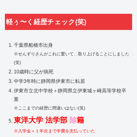
軽ぅ〜く経歴チェック(笑)
千葉県船橋市出身
※せんずりさんがこれに驚いて…取り上げることにしました
(笑)
10歳時に父が病死
中学3年時に静岡県伊東市に転居
伊東市立北中学校＋静岡県立伊東城ヶ崎高等学校卒
業
※ここまでの経歴に間違いはない(笑)
東洋大学 法学部
除
籍
※入学金＋１年次まで学費を支払っていた