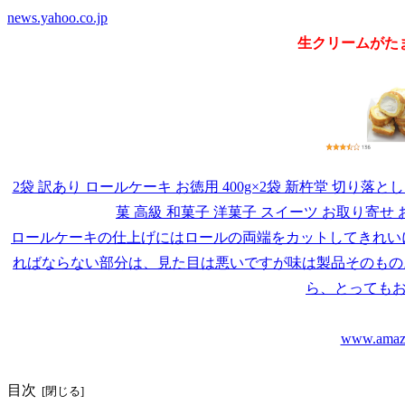
news.yahoo.co.jp
生クリームがたま
2袋 訳あり ロールケーキ お徳用 400g×2袋 新杵堂 切り落と
菓 高級 和菓子 洋菓子 スイーツ お取り寄せ 
ロールケーキの仕上げにはロールの両端をカットしてきれい
ればならない部分は、見た目は悪いですが味は製品そのもの
ら、とってもお得
www.amazo
目次