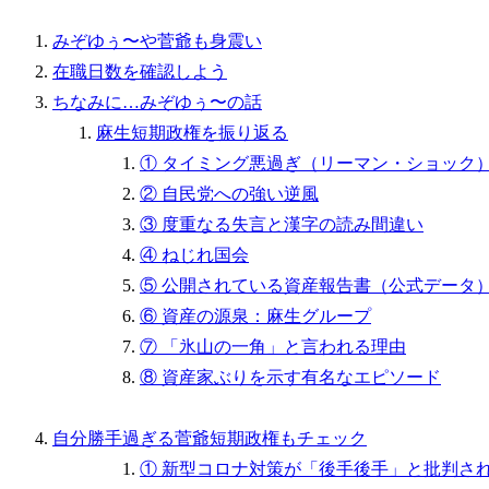
みぞゆぅ〜や菅爺も身震い
在職日数を確認しよう
ちなみに…みぞゆぅ〜の話
麻生短期政権を振り返る
① タイミング悪過ぎ（リーマン・ショック
② 自民党への強い逆風
③ 度重なる失言と漢字の読み間違い
④ ねじれ国会
⑤ 公開されている資産報告書（公式データ
⑥ 資産の源泉：麻生グループ
⑦ 「氷山の一角」と言われる理由
⑧ 資産家ぶりを示す有名なエピソード
自分勝手過ぎる菅爺短期政権もチェック
① 新型コロナ対策が「後手後手」と批判さ