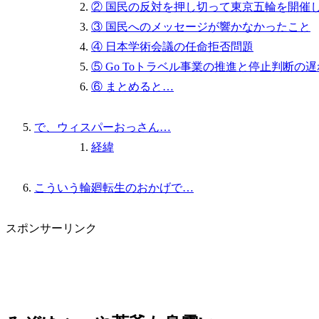
② 国民の反対を押し切って東京五輪を開催
③ 国民へのメッセージが響かなかったこと
④ 日本学術会議の任命拒否問題
⑤ Go Toトラベル事業の推進と停止判断の遅
⑥ まとめると…
で、ウィスパーおっさん…
経緯
こういう輪廻転生のおかげで…
スポンサーリンク