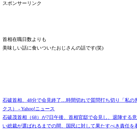
スポンサーリンク
首相在職日数よりも
美味しい話に食いついたおじさんの話です(笑)
石破首相、48分で会見終了…時間切れで質問打ち切り「私の
クス） - Yahoo!ニュース
石破茂首相（68）が7日午後、首相官邸で会見し、退陣する
い総裁が選ばれるまでの間、国民に対して果たすべき責任を