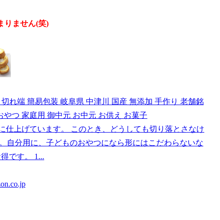
りません(笑)
し 切れ端 簡易包装 岐阜県 中津川 国産 無添加 手作り 老舗銘
おやつ 家庭用 御中元 お中元 お供え お菓子
に仕上げています。 このとき、どうしても切り落とさなけ
。自分用に、子どものおやつになら形にはこだわらないな
です。 1...
n.co.jp