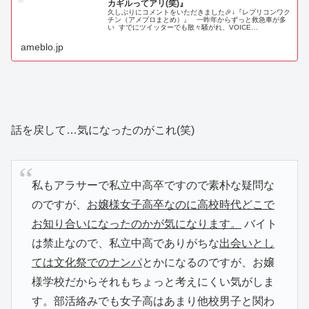
カギルってアリ(笑)』
久しぶりにコメントをいただきました🎉↓『レプリコンワク
チン（アメブロまとめ）』 一昨年からずっと救急車が多
い すでにツイッターでも散々騒がれ、VOICE…
ameblo.jp
話を戻して…気になったのがこれ(笑)
私もアラサーで私立中高卒ですので素朴な疑問な
のですが、
お嬢様女子高卒なのに高校時代どこで
お知り合いになったのかが気になります。
バイト
は禁止なので、私立中高でありがちな
出会いとし
ては文化祭でのナンパ
とかになるのですが、お嬢
様学校だからそれもちょっと考えにくい気がしま
す。部活絡みでも女子高はあまり他校男子と関わ