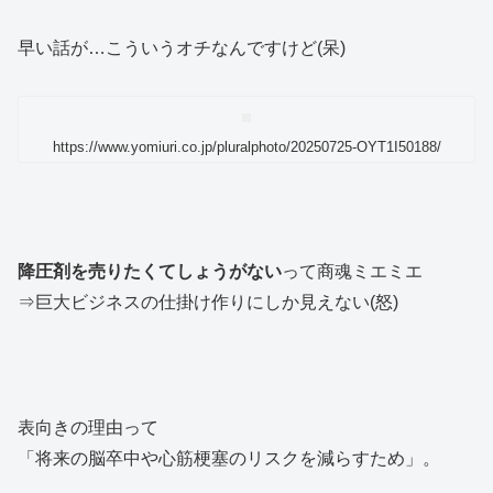
早い話が…こういうオチなんですけど(呆)
https://www.yomiuri.co.jp/pluralphoto/20250725-OYT1I50188/
降圧剤を売りたくてしょうがない
って商魂ミエミエ
⇒巨大ビジネスの仕掛け作りにしか見えない(怒)
表向きの理由って
「将来の脳卒中や心筋梗塞のリスクを減らすため」。