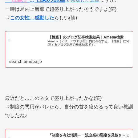
一時は局内上層部で超盛り上がったそうですよ(笑)
⇒
この女性…感動した
らしい(笑)
【性豪】のブログ記事検索結果｜Ameba検索
Ameba（アメーバブログ）内に存在する、【性豪】に関
連するブログ記事の検索結果です。
search.ameba.jp
最近だと…このネタで盛り上がったかな(笑)
⇒制度の悪用がバレたら、自分の首を絞めるって良い教訓
でしたね♪
『制度を有効活用⇔一流企業の悪癖を見抜き⇔ミ