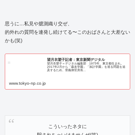
思うに…私見や臆測織り交ぜ、
的外れの質問を連発し続けてる〜このおばさんと大差ない
かも(笑)
望月衣塑子記者：東京新聞デジタル
望月衣塑子＝デジタル編集部 1975年、東京都生まれ。
2017年2月から「森友学園」「加計学園」を巡る問題を追
及するため、菅義偉官房長...
www.tokyo-np.co.jp
こういったネタに
騙されちゃいけませんぜ(笑)