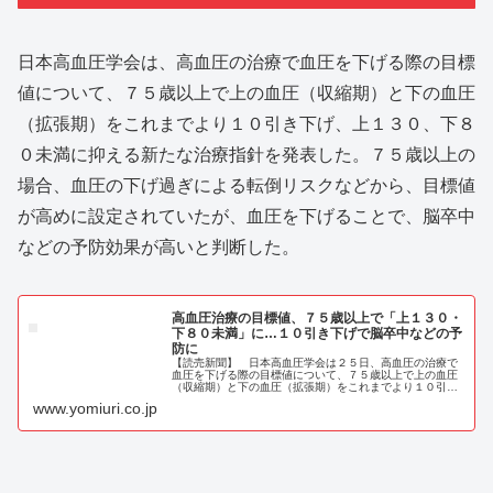
日本高血圧学会は、高血圧の治療で血圧を下げる際の目標
値について、７５歳以上で上の血圧（収縮期）と下の血圧
（拡張期）をこれまでより１０引き下げ、上１３０、下８
０未満に抑える新たな治療指針を発表した。７５歳以上の
場合、血圧の下げ過ぎによる転倒リスクなどから、目標値
が高めに設定されていたが、血圧を下げることで、脳卒中
などの予防効果が高いと判断した。
高血圧治療の目標値、７５歳以上で「上１３０・
下８０未満」に…１０引き下げで脳卒中などの予
防に
【読売新聞】 日本高血圧学会は２５日、高血圧の治療で
血圧を下げる際の目標値について、７５歳以上で上の血圧
（収縮期）と下の血圧（拡張期）をこれまでより１０引き
下げ、上１３０、下８０未満に抑える新たな治療指針を発
www.yomiuri.co.jp
表した。７５歳以上の場合