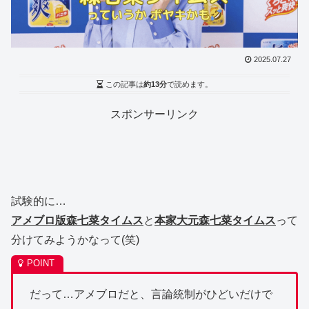
2025.07.27
この記事は
約13分
で読めます。
スポンサーリンク
試験的に…
アメブロ版森七菜タイムス
と
本家大元森七菜タイムス
って
分けてみようかなって(笑)
だって…アメブロだと、言論統制がひどいだけで