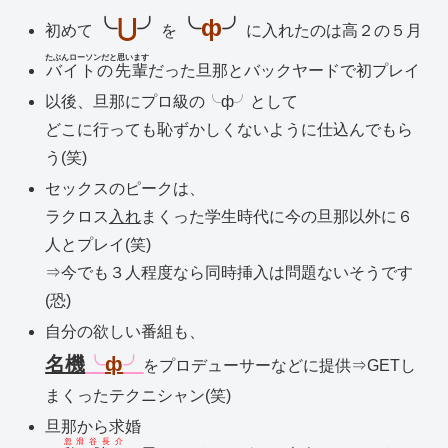
╰
⋃
╯
╰
ф
╯
初めて
を
に入れたのは高２の５月
たぶんローソンだと思います
バイトの先輩
だった旦那とバックヤードで初プレイ
以後、旦那にプロ級の╰ф╯として
どこに行っても恥ずかしくないように仕込んでもら
う(笑)
セックスのピークは、
ラクロス
入れ
まくった学生時代に今の旦那以外に６
人とプレイ(笑)
⇒今でも３人程度なら同時挿入は問題ないそうです
(恐)
自分の欲しい番組も、
名機
╰
ф
╯
をプロデューサーなどに提供⇒GETし
まくったテクニシャン(笑)
旦那から求婚
忽滑谷長介