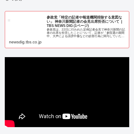
参政党「特定の記者や報道機関排除する意図な
い」 神奈川新聞記者の会見出席拒否について |
TBS NEWS DIG (1ページ)
参政党は、22日に行われた定例記者会見で神奈川新聞の記
者の出席を拒否したことについて、記者が「参院選の期間
中、大声による誹謗中傷などの妨害行為に関与していた」
と主張した上で、「特定の記者や報道機関を排… (1ページ)
newsdig.tbs.co.jp