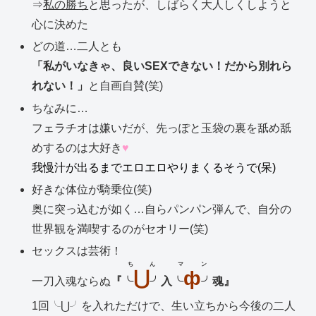
⇒
私の勝ち
と思ったが、しばらく大人しくしようと
心に決めた
どの道…二人とも
「私がいなきゃ、良いSEXできない！だから別れら
れない！」
と自画自賛(笑)
ちなみに…
フェラチオは嫌いだが、先っぽと玉袋の裏を舐め舐
めするのは大好き
♥
我慢汁が出るまでエロエロやりまくるそうで(呆)
好きな体位が騎乗位(笑)
奥に突っ込むが如く…自らパンパン弾んで、自分の
世界観を満喫するのがセオリー(笑)
セックスは芸術！
ちん
マン
⋃
ф
一刀入魂ならぬ
『
╰
╯
入
╰
╯
魂』
1回╰⋃╯を入れただけで、生い立ちから今後の二人