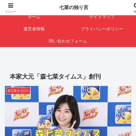
闇を暴けば･･･表になります
七菜の独り言
メニュー
ホーム
サイトマップ
運営者情報
プライバシーポリシー
問い合わせフォーム
本家大元「森七菜タイムス」創刊
森七菜タイムス