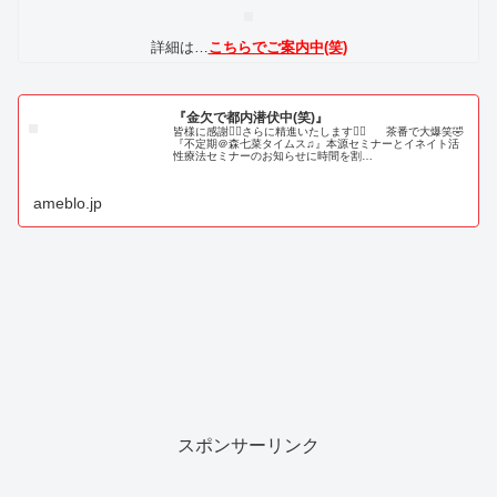
詳細は…
こちらでご案内中(笑)
『金欠で都内潜伏中(笑)』
皆様に感謝🙇‍♂️さらに精進いたします🙇‍♂️ 茶番で大爆笑🤣
『不定期＠森七菜タイムス♫』本源セミナーとイネイト活
性療法セミナーのお知らせに時間を割…
ameblo.jp
スポンサーリンク