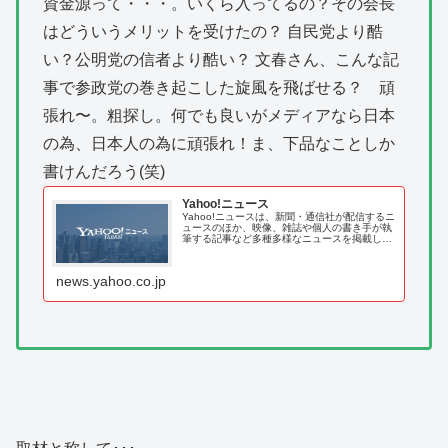
資金源って・・・。いくら入ってるの？その会長
はどういうメリットを受けたの？ 自民党より酷
い？公明党の信者より酷い？ 文春さん、こんな記
事で参政党の巻き起こした旋風を飛ばせる？ 頑
張れ〜。粗探し。何でも良いがメディアなら日本
の為、日本人の為に頑張れ！ま、下品なことしか
書けんだろう(笑)
Yahoo!ニュース
Yahoo!ニュースは、新聞・通信社が配信するニ
ュースのほか、映像、雑誌や個人の書き手が執
筆する記事など多種多様なニュースを掲載して
います。
news.yahoo.co.jp