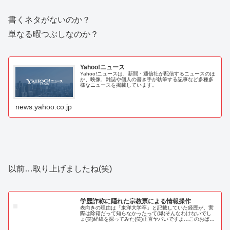
書くネタがないのか？
単なる暇つぶしなのか？
Yahoo!ニュース
Yahoo!ニュースは、新聞・通信社が配信するニュースのほ
か、映像、雑誌や個人の書き手が執筆する記事など多種多
様なニュースを掲載しています。
news.yahoo.co.jp
以前…取り上げましたね(笑)
学歴詐称に隠れた宗教票による情報操作
表向きの理由は「東洋大学卒」と記載していた経歴が、実
際は除籍だって知らなかったって(爆)そんなわけないでし
ょ(笑)経緯を探ってみた(笑)正直ヤバいですよ…このおばさ
ん。これだけ見て…ちょっと「？」って感じた方はこのブ