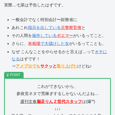
実際…七菜は予告したはずです。
一般会計でなく特別会計〜財務省に
あれこれ
指示を出している
元警察官僚
と
その人間を
操作している
ポエマー
がいるってこと。
さらに、
米相場
で大儲けした女
がいるってことも。
なぜ こんなことをやらせるかと言えば…って
オチに
なる
はずです！
⇒
アメブロでも
サクッと
取り上げた
けどね♪
これができないから、
参政党ネタで荒稼ぎするしかないんだよね…
∞
週刊文春
脳足りんＺ世代スタッフ
は(爆
)
↓↓↓