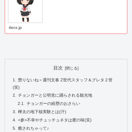
itecs.jp
目次
懲りないね＞週刊文春 Z世代スタッフ＆グレタ２世
(笑)
チョンガーと公明党に踊らされる観光地
チョンガーの経歴のおさらい
樺太の地下核実験とは(汗)
<参>不幸やチュッチュネタは蜜の味(笑)
癒されちゃって♪