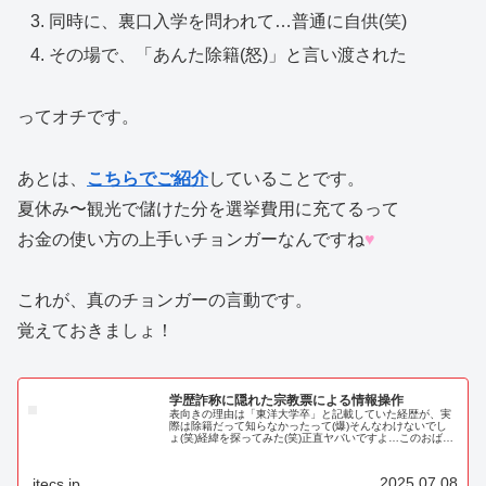
同時に、裏口入学を問われて…普通に自供(笑)
その場で、「あんた除籍(怒)」と言い渡された
ってオチです。
あとは、
こちらでご紹介
していることです。
夏休み〜観光で儲けた分を選挙費用に充てるって
お金の使い方の上手いチョンガーなんですね
♥
これが、真のチョンガーの言動です。
覚えておきましょ！
学歴詐称に隠れた宗教票による情報操作
表向きの理由は「東洋大学卒」と記載していた経歴が、実
際は除籍だって知らなかったって(爆)そんなわけないでし
ょ(笑)経緯を探ってみた(笑)正直ヤバいですよ…このおばさ
ん。これだけ見て…ちょっと「？」って感じた方はこのブ
ログのパワーユーザーって...
2025.07.08
itecs.jp