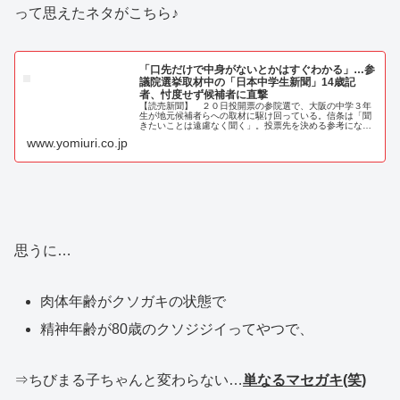
って思えたネタがこちら♪
「口先だけで中身がないとかはすぐわかる」…参
議院選挙取材中の「日本中学生新聞」14歳記
者、忖度せず候補者に直撃
【読売新聞】 ２０日投開票の参院選で、大阪の中学３年
生が地元候補者らへの取材に駆け回っている。信条は「聞
きたいことは遠慮なく聞く」。投票先を決める参考になれ
ばと、果敢に質問を繰り出す姿には我々大人もタジタジ
www.yomiuri.co.jp
だ。今回も若い世代の投票率
思うに…
肉体年齢がクソガキの状態で
精神年齢が80歳のクソジジイってやつで、
⇒ちびまる子ちゃんと変わらない…
単なるマセガキ(笑)