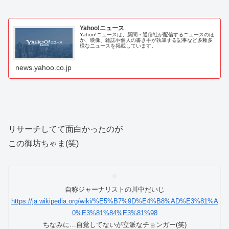
Yahoo!ニュース
Yahoo!ニュースは、新聞・通信社が配信するニュースのほ
か、映像、雑誌や個人の書き手が執筆する記事など多種多
様なニュースを掲載しています。
news.yahoo.co.jp
リサーチしてて面白かったのが
この御坊ちゃま(笑)
自称ジャーナリストの川中だいじ
https://ja.wikipedia.org/wiki/%E5%B7%9D%E4%B8%AD%E3%81%A
0%E3%81%84%E3%81%98
ちなみに…自覚してないが立派なチョンガー(笑)