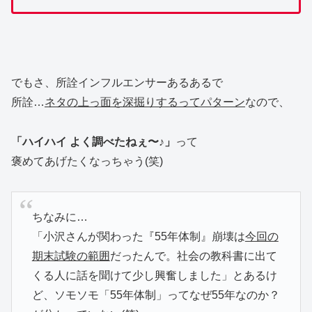
でもさ、所詮インフルエンサーあるあるで
所詮…
ネタの上っ面を深掘りするってパターン
なので、
「ハイハイ よく調べたねぇ〜♪」
って
褒めてあげたくなっちゃう(笑)
ちなみに…
「小沢さんが関わった『55年体制』崩壊は
今回の
期末試験の範囲
だったんで。社会の教科書に出て
くる人に話を聞けて少し興奮しました」とあるけ
ど、ソモソモ「55年体制」ってなぜ55年なのか？