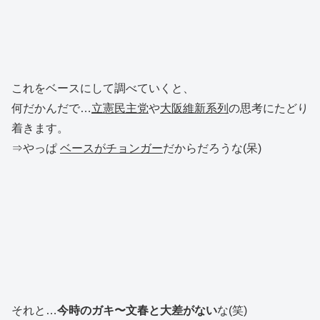
これをベースにして調べていくと、
何だかんだで…
立憲民主党
や
大阪維新系列
の思考にたどり
着きます。
⇒やっぱ
ベースがチョンガー
だからだろうな(呆)
それと…
今時のガキ〜文春と大差がない
な(笑)