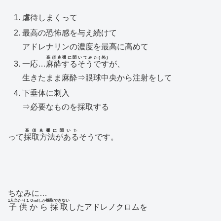
虐待しまくって
最高の恐怖感を与え続けて
アドレナリンの濃度を最高に高めて
高須克彌に聞いてみた(怒)
一応…
麻酔するそうです
が、
生きたまま麻酔⇒眼球中央から注射をして
下垂体に刺入
⇒必要なものを採取する
高須克彌に聞いた
って
採取方法がある
そうです。
ちなみに…
1人当たり１０mlしか採取できない
子供から採取
したアドレノクロムを