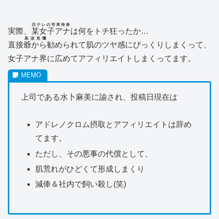
日テレの市來玲奈
実際、
某女子アナ
は何をトチ狂ったか…
高須克彌
直接
爺から
勧められて肌のツヤ感にびっくりしまくって、
女子アナ界に広めてアフィリエイトしまくってます。
上司である水卜麻美に諭され、投稿日現在は
アドレノクロム摂取とアフィリエイトは辞め
てます。
ただし、その悪事の代償として、
肌荒れがひどくて形成しまくり
減俸＆社内で飼い殺し(笑)