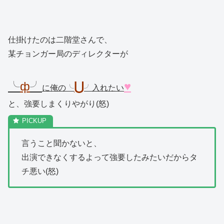
仕掛けたのは二階堂さんで、
某チョンガー局のディレクターが
╰
ф
╯
⋃
♥
に俺の╰
╯入れたい
と、強要しまくりやがり(怒)
言うこと聞かないと、
出演できなくするよって強要したみたいだからタ
チ悪い(怒)