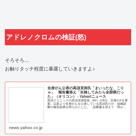
アドレノクロムの検証(怒)
そろそろ…
お触りタッチ程度に暴露していきますよ♪
全身がん公表の高須克弥氏「まいったな、こり
ゃ」 報告書添え「生検してみたら全部癌だっ
た」（オリコン） - Yahoo!ニュース
高須クリニックの高須克弥院長（80）が8日、自身のXを更
新。以前より全身がんを公表している高須氏だが、組織診
断の報告結果を明らかにした。 診断書を添えて「癌がで
きていそうな箇所を生検してみたら
news.yahoo.co.jp