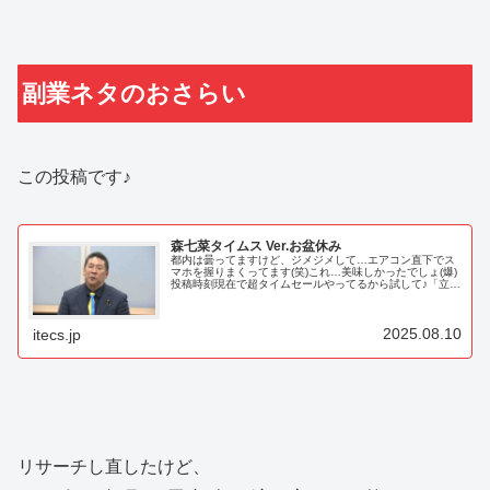
副業ネタのおさらい
この投稿です♪
森七菜タイムス Ver.お盆休み
都内は曇ってますけど、ジメジメして…エアコン直下でス
マホを握りまくってます(笑)これ…美味しかったでしょ(爆)
投稿時刻現在で超タイムセールやってるから試して♪「立花
孝志」のブレーン(笑)七菜が…NHK党の立花孝志党首って
本当にウザいよねって...
2025.08.10
itecs.jp
リサーチし直したけど、