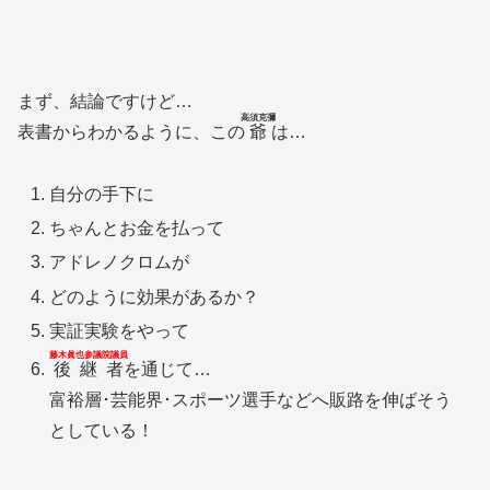
まず、結論ですけど…
高須克彌
表書からわかるように、この
爺
は…
自分の手下に
ちゃんとお金を払って
アドレノクロムが
どのように効果があるか？
実証実験をやって
藤木眞也参議院議員
後継者
を通じて…
富裕層･芸能界･スポーツ選手などへ販路を伸ばそう
としている！