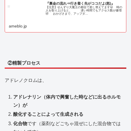
『裏金の流れ⇒行き着く先がココだよ(怒)』
【注意】せんずり大魔王の都合で差し替えてます😛 時の
人を取り上げると、 遅い時間でもアクセス数が爆増
🤣 おかげさまで、アップダ…
ameblo.jp
②精製プロセス
アドレノクロムは、
アドレナリン（体内で興奮した時などに出るホルモ
ン）が
酸化することによって生成される
化合物
です（薬剤などごちゃ混ぜにした混合物では