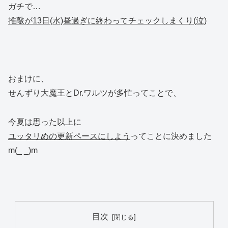
ガチで…
推敲が13日(水)昼過ぎに終わってチェックしまくり(泣)
おまけに、
せんずり大魔王とDr.ワルツが多忙ってことで、
今夏は思った以上に
ユッタリめの更新ペースにしよう
ってことに決めました
m(_ _)m
目次