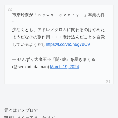
市來玲奈が「ｎｅｗｓ ｅｖｅｒｙ．」卒業の件
*
少なくとも、アドレノクロムに関わるのはやめた
ようだなその副作用・・・老け込んだことを自覚
しているようだし
https://t.co/ve5n6g7dC9
— せんずり大魔王⇒『闇･嘘』を暴きまくる
(@senzuri_daimao)
March 19, 2024
元々はアメブロで
投稿しまくってましたけど、