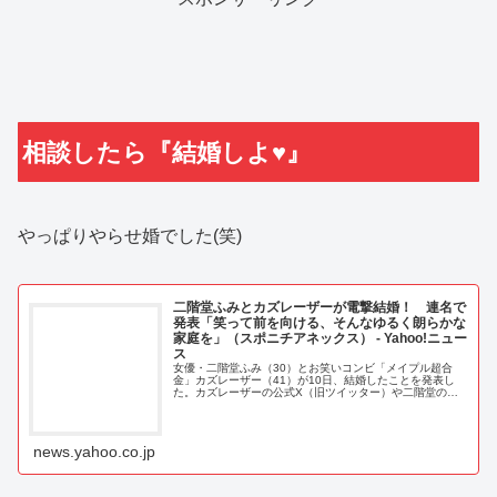
相談したら『結婚しよ♥』
やっぱりやらせ婚でした(笑)
二階堂ふみとカズレーザーが電撃結婚！ 連名で
発表「笑って前を向ける、そんなゆるく朗らかな
家庭を」（スポニチアネックス） - Yahoo!ニュー
ス
女優・二階堂ふみ（30）とお笑いコンビ「メイプル超合
金」カズレーザー（41）が10日、結婚したことを発表し
た。カズレーザーの公式X（旧ツイッター）や二階堂の所
属事務所公式サイトで報告された。
news.yahoo.co.jp