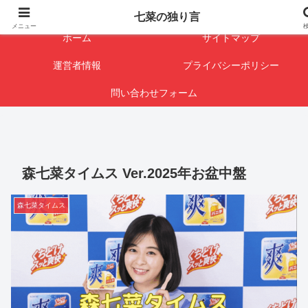
闇を暴けば･･･表になります
七菜の独り言
メニュー
ホーム
サイトマップ
運営者情報
プライバシーポリシー
問い合わせフォーム
森七菜タイムス Ver.2025年お盆中盤
森七菜タイムス