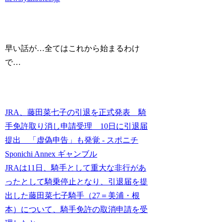
早い話が…全てはこれから始まるわけ
で…
JRA、藤田菜七子の引退を正式発表 騎
手免許取り消し申請受理 10日に引退届
提出 「虚偽申告」も発覚 - スポニチ
Sponichi Annex ギャンブル
JRAは11日、騎手として重大な非行があ
ったとして騎乗停止となり、引退届を提
出した藤田菜七子騎手（27＝美浦・根
本）について、騎手免許の取消申請を受