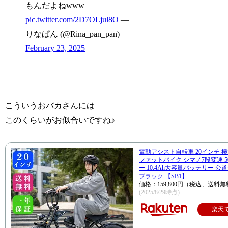
もんだよねwww
pic.twitter.com/2D7OLjul8O
—
りなぱん‍ (@Rina_pan_pan)
February 23, 2025
こういうおバカさんには
このくらいがお似合いですね♪
電動アシスト自転車 20インチ 
ファットバイク シマノ7段変速 5
ー 10.4Ah大容量バッテリー 公
ブラック 【SB1】
価格：159,800円（税込、送料無
(2025/8/29時点)
楽天