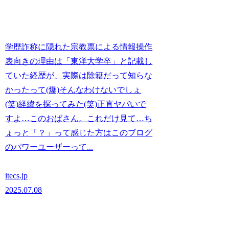
学歴詐称に隠れた宗教票による情報操作
表向きの理由は「東洋大学卒」と記載し
ていた経歴が、実際は除籍だって知らな
かったって(爆)そんなわけないでしょ
(笑)経緯を探ってみた(笑)正直ヤバいで
すよ…このおばさん。これだけ見て…ち
ょっと「？」って感じた方はこのブログ
のパワーユーザーって...
itecs.jp
2025.07.08