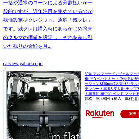
一括や通常のローンによる分割払いが一
般的ですが、近年注目を集めているのが
残価設定型クレジット、通称「残クレ」
です。残クレは購入時にあらかじめ将来
のクルマの価値を設定し、それを差し引
いた残りの金額を月...
carview.yahoo.co.jp
30系 アルファード / ヴェルファイア 
車中泊 ベッドキット Type Bレ
ッション材40mm 7人乗りリラ
テンシート車 8人乗り6:4チッ
ト車専用 車中泊 ベッド マット 
価格：98,280円（税込、送料別)
点)
楽天