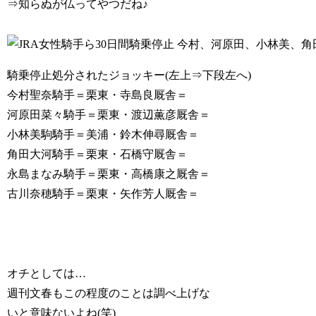
⇒知らぬが仏ってやつだね♪
騎乗停止処分されたジョッキー(左上⇒下段左へ)
今村聖奈騎手＝栗東・寺島良厩舎＝
河原田菜々騎手＝栗東・渡辺薫彦厩舎＝
小林美駒騎手＝美浦・鈴木伸尋厩舎＝
角田大河騎手＝栗東・石橋守厩舎＝
永島まなみ騎手＝栗東・高橋康之厩舎＝
古川奈穂騎手＝栗東・矢作芳人厩舎＝
オチとしては…
週刊文春もこの程度のことは調べ上げな
いと意味ないよね(笑)