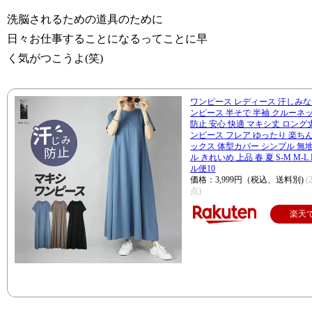
洗脳されるための道具のために
日々お仕事することになるってことに早
く気がつこうよ(笑)
ワンピース レディース 汗しみ
ンピース 半そで 半袖 クルーネ
防止 安心 快適 マキシ丈 ロング
ンピース フレア ゆったり 楽ちん
ックス 体型カバー シンプル 無
ル きれいめ 上品 春 夏 S-M M-L 
ル便10
価格：3,999円（税込、送料別)
(
点)
楽天