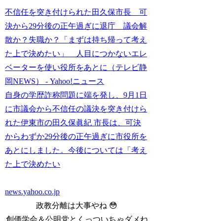
不信任を突き付けられた田久保市長 可
決から29分後の正午過ぎに退庁 議会解
散か？失職か？「まずは持ち帰って考え
た上で決めたい」 人目につかないエレ
ベーターを使い役所をあとに（テレビ静
岡NEWS） - Yahoo!ニュース
自身の学歴詐称問題に端を発し、9月1日
に市議会から不信任の議決を突き付けら
れた伊東市の田久保眞紀 市長は、可決
からわずか29分後の正午過ぎに市役所を
あとにしました。今後については「考え
た上で決めたい
news.yahoo.co.jp
政教分離は大事やね 😳
創価学会＆公明党とくっついちゃダメね