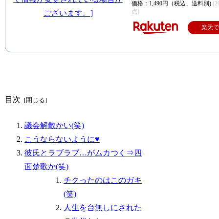
価格：1,490円（税込、送料別)
(2
点)
楽天
目次
議会解散かい(笑)
こうならないように♥
彼氏とラブラブ…がムカつく⇒四
面楚歌か(笑)
チクったのはこのガキ
(笑)
人生を台無しにされた