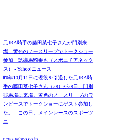
元JRA騎手の藤田菜七子さんが門別来
場 黄色のノースリーブでトークショー
参加 誘導馬騎乗も（スポニチアネック
ス） - Yahoo!ニュース
昨年10月11日に現役を引退した元JRA騎
手の藤田菜七子さん（28）が28日、門別
競馬場に来場。黄色のノースリーブのワ
ンピースでトークショーにゲスト参加し
た。 この日、メインレースのスポーツ
ニ
news.yahoo.co.jp