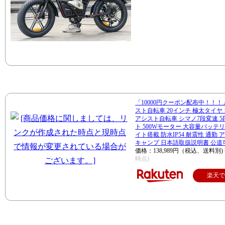
「10000円クーポン配布中！！
スト自転車 20インチ 極太タイヤ
アシスト自転車 シマノ7段変速 
ト 500Wモーター 大容量バッテリ
イト搭載 防水IP54 耐震性 通勤
キャンプ 日本語取扱説明書 公道可 
価格：138,989円（税込、送料別)
時点)
楽天