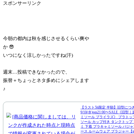
スポンサーリンク
今朝の都内は秋を感じさせるくらい爽や
か 😎
いつになく涼しかったですね(汗)
週末…投稿できなかったので、
振替＋ちょっとネタ多めにシェアします
♪
【ラスト5h限定 半額】旧型につ
9/10(水)pm21:00〜SALE《旧
ミソール ブライラズ》 ブラトッ
ソール カップ付き タンクトップ
ミ 下着 ブラキャミソール パジャ
ース ルームウェア ブラジャー【tu-h