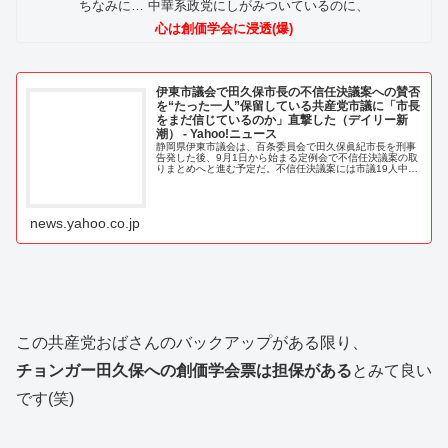
ちなみに… 中華系政党にしがみついているのに、
心は創価学会に浸透(爆)
伊東市議会で田久保市長の不信任決議案への賛否
を“たった一人”保留している共産党市議に「市長
をまだ信じているのか」直撃した（デイリー新
潮） - Yahoo!ニュース
静岡県伊東市議会は、百条委員会で田久保眞紀市長を刑事
告発した後、9月1日から始まる定例会で不信任決議案の取
りまとめへと進む予定だ。不信任決議案には市議19人中18
人が賛成しているが、唯一態度を保留
news.yahoo.co.jp
この共産党おばさんのバックアップがある限り、
チョンガー田久保への創価学会票は担保がある
とみて良い
です(笑)