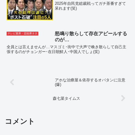
2025年自民党総裁戦ってガチ茶番すぎて
呆れます(笑)
怒鳴り散らして存在アピールする
テレビ業界・芸能界ネタ
のが…
全員とは言えませんが…マスゴミ･街中で大声で喚き散らして自己主
張するのがチョンガー･在日朝鮮人･中国人でしょ(笑)
アホな治療屋＆依存するオバタンに注意
(爆)
森七菜タイムス
コメント