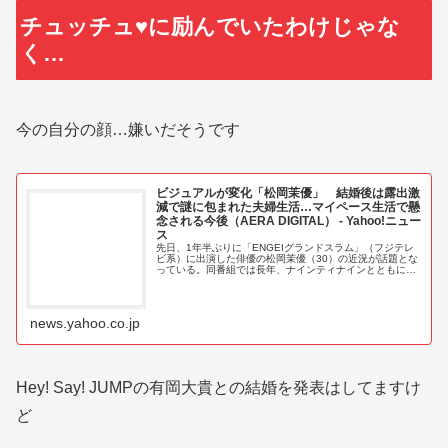
チュッチュ♥に励んでいたわけじゃな
く…
今の自分の顔…嫌いだそうです
ビジュアルが変化「松岡茉優」 結婚後は露出激
減で謎に包まれた夫婦生活…マイペース生活で懸
念される今後（AERA DIGITAL） - Yahoo!ニュー
ス
先日、1年半ぶりに「ENGEIグランドスラム」（フジテレ
ビ系）に出演した俳優の松岡茉優（30）の近況が話題とな
っている。同番組では長年、ナインティナインとともにMC
を務めているが、結婚後初となる同
news.yahoo.co.jp
Hey! Say! JUMPの有岡大貴との結婚を発表はしてますけ
ど