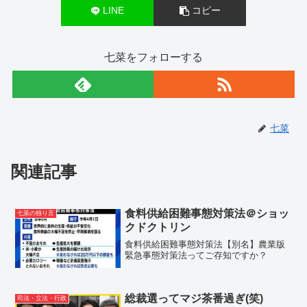
LINE
コピー
七菜をフォローする
七菜
関連記事
食料供給困難事態対策法＠ショッ
七菜の独り言
クドクトリン
食料供給困難事態対策法【別名】農業版
緊急事態対策法ってご存知ですか？
総裁選ってマジ茶番過ぎ(笑)
司法・立法・行政