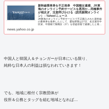
新幹線乗車券を不正発券 中国籍女逮捕、JR東
海のオンライン予約サービスを悪用か…同種事件
が相次ぎ、注意呼びかける（読売新聞オンライ
ン） - Yahoo!ニュース
JR東海のオンライン予約サービスで不正購入された新幹線
の乗車券を発券したとして、愛知県警は27日、名古屋市中
区栄、中国籍で無職女（37）を窃盗容疑で逮捕したと発表
した。逮捕は26日。県警は、不正購
news.yahoo.co.jp
中国人と韓国人＆チョンガーが日本にいる限り、
純粋な日本人の利益は損なわれていきます！
でも、地域に根付く宗教団体が
役所＆公務とタッグを組む地域となれば…