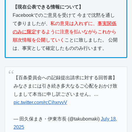
【現在公表できる情報について】
Facebookでのご意見を受けて 今まで沈黙を通し
て参りましたが、
私の意見は入れずに、
事実関係
のみに限定
するように注意を払いながらこれから
順次情報を公開していく
ことに致しました。 公開
は、事実として確定したもののみ行います。
【百条委員会への記録提出請求に対する回答書】
みなさまには引き続き多大なるご心配をおかけ致
しまして本当に申し訳ございません。…
pic.twitter.com/rcCihxrvvV
— 田久保まき・伊東市長 (@takubomaki)
July 18,
2025