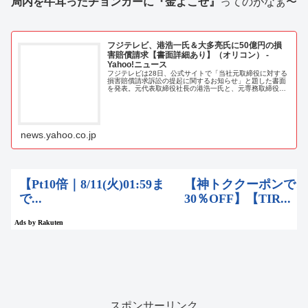
局内を牛耳ったチョンガーに『金よこせ』
ってのがなぁ〜
フジテレビ、港浩一氏＆大多亮氏に50億円の損
害賠償請求【書面詳細あり】（オリコン） -
Yahoo!ニュース
フジテレビは28日、公式サイトで「当社元取締役に対する
損害賠償請求訴訟の提起に関するお知らせ」と題した書面
を発表。元代表取締役社長の港浩一氏と、元専務取締役の
大多亮氏に対して、50億円の損害賠償請
news.yahoo.co.jp
スポンサーリンク