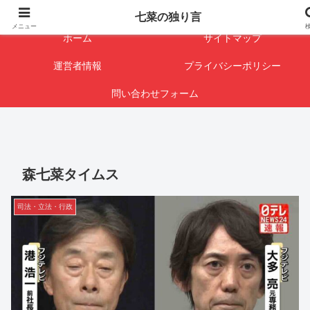
闇を暴けば･･･表になります
七菜の独り言
メニュー
ホーム
サイトマップ
運営者情報
プライバシーポリシー
問い合わせフォーム
森七菜タイムス
司法・立法・行政