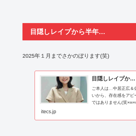
目隠しレイプから半年…
2025年１月までさかのぼります(笑)
目隠しレイプか…
ご本人は…中居正広＆
いから、存在感をアピー
ではありません(笑×∞
る人を調べ...
itecs.jp