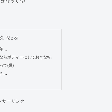
なって 🙂
次
年…
ならボディーにしておきなw」
て(爆)
さ…
ンサーリンク