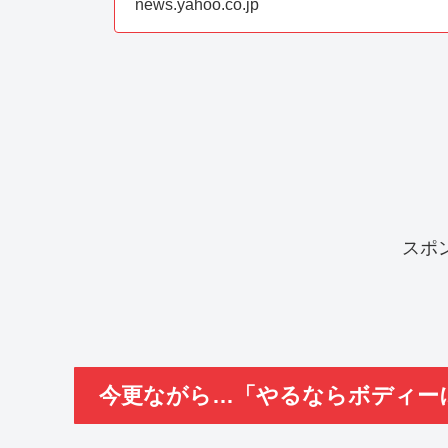
news.yahoo.co.jp
スポ
今更ながら…「やるならボディー