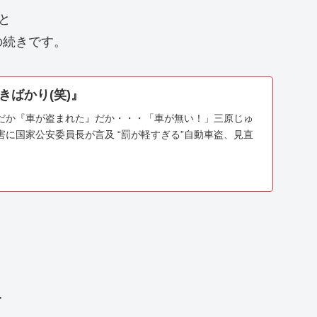
と
の続きです。
きばかり(笑)』
だか『車が盗まれた』だか・・・「車が無い！」三原じゅ
に国家公安委員長が言及 “罰が軽すぎる”自動車盗、見直
…