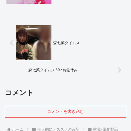
になるわけで(笑)続：関東第一高校三六の
瞳甲子園で一世風靡した江戸川第一高校
野球部女子マネージャー18人の中に、ラ
ブチュ♥...
森七菜タイムス
森七菜タイムス Ver.お盆休み
コメント
コメントを書き込む
ホーム
個人的にオススメの逸品
家電･電化製品