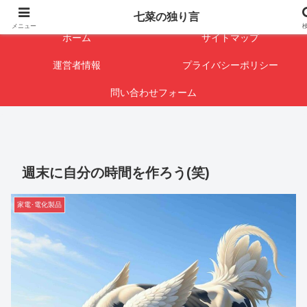
闇を暴けば･･･表になります
七菜の独り言
メニュー
ホーム
サイトマップ
運営者情報
プライバシーポリシー
問い合わせフォーム
週末に自分の時間を作ろう(笑)
家電･電化製品