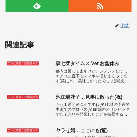
七菜
関連記事
森七菜タイムス Ver.お盆休み
テレビ業界・芸能界ネタ
都内は曇ってますけど、ジメジメして…
エアコン直下でスマホを握りまくってま
す(笑)これ…美味しかったでしょ(爆)投稿
時刻現在で超タイムセールやってるから
試して♪「立花孝志」のブレーン(笑)七菜
が…NHK党の立花孝志党首って本当にウ
池江璃花子…見事に散った(祝)
テレビ業界・芸能界ネタ
ザいよねって...
もう１週間経つんですね(笑)七菜の予言的
中までのプロセス(笑)前回のオリンピック
でＫＹぶりを発揮したことを披露するだ
けでなく、次の大会でも大コケすること
を予告させていただきました(笑)さらに、
メンバーから村八分にされていた事に気
ヤラせ婚…ここにも(驚)
テレビ業界・芸能界ネタ
がつかないく...