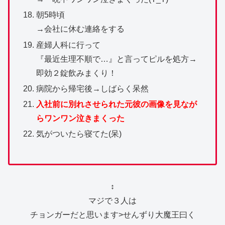
朝5時頃
→会社に休む連絡をする
産婦人科に行って
『最近生理不順で…』と言ってピルを処方→
即効２錠飲みまくり！
病院から帰宅後→しばらく呆然
入社前に別れさせられた元彼の画像を見なが
らワンワン泣きまくった
気がついたら寝てた(呆)
↕️
マジで３人は
チョンガーだと思います>せんずり大魔王曰く