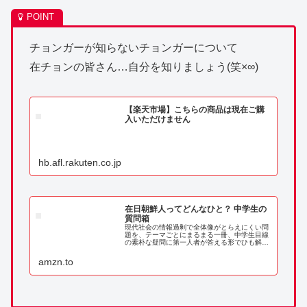
チョンガーが知らないチョンガーについて
在チョンの皆さん…自分を知りましょう(笑×∞)
【楽天市場】こちらの商品は現在ご購
入いただけません
hb.afl.rakuten.co.jp
在日朝鮮人ってどんなひと？ 中学生の
質問箱
現代社会の情報過剰で全体像がとらえにくい問
題を、テーマごとにまるまる一冊、中学生目線
の素朴な疑問に第一人者が答える形でひも解い
てゆくシリーズ。第一弾は「在日朝鮮人」を知
る！
amzn.to