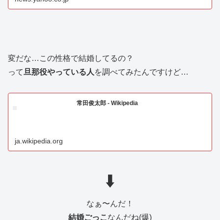
変だな…この性格で結婚してるの？
って
旦那役やっている人
を調べてみたんですけど…
常田俊太郎 - Wikipedia
ja.wikipedia.org
⬇️
なぁ〜んだ！
結婚ごっこ
なんだね(爆)