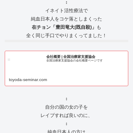
↕️
イネイト活性療法で
純血日本人をコケ落としまくった
在チョン「豊田竜大(既自殺)」
も
全く同じ手口でやりまくってました！
会社概要 | 全国治療家支援協会
全国治療家支援協会の会社概要ページです
toyoda-seminar.com
↕️
自分の国の女の子を
レイプすれば良いのに、
↕️
純血日本人の方は