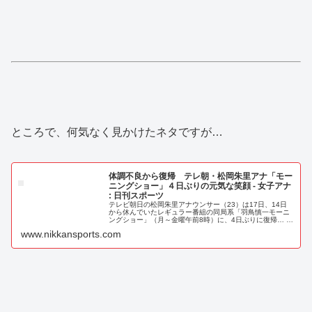
ところで、何気なく見かけたネタですが…
体調不良から復帰 テレ朝・松岡朱里アナ「モー
ニングショー」４日ぶりの元気な笑顔 - 女子アナ
: 日刊スポーツ
テレビ朝日の松岡朱里アナウンサー（23）は17日、14日
から休んでいたレギュラー番組の同局系「羽鳥慎一モーニ
ングショー」（月～金曜午前8時）に、4日ぶりに復帰… -
日刊スポーツ新聞社のニュースサイト、ニッカンスポー
www.nikkansports.com
ツ・コム（nikkans...