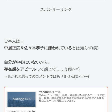
スポンサーリンク
ご本人は…
中居正広＆佐々木恭子に嫌われている
とは知らず(笑)
自分が中心にいない
から、
存在感をアピール
って感じでしょう(笑×∞)
→良かれと思ってのコメントではありません(笑×∞×∞)
Yahoo!ニュース
Yahoo!ニュースは、新聞・通信社が配信するニュースのほ
か、映像、雑誌や個人の書き手が執筆する記事など多種多
様なニュースを掲載しています。
news.yahoo.co.jp