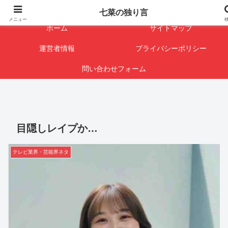
闇を暴けば･･･表になります
七菜の独り言
メニュー
ホーム
サイトマップ
運営者情報
プライバシーポリシー
問い合わせフォーム
目隠しレイプか…
テレビ業界・芸能界ネタ