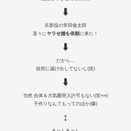
⬇️
旦那役の常田俊太郎
直々に
ヤラせ婚を依頼
に来た！
⬇️
だから…
役所に届け出してないし(笑)
⬇️
当然 合体＆大気圏突入許可もない(笑×∞)
子作りなんてもってのほか(爆)
↕️
きゃんきゃん