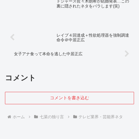
ドジャース佐々木朗希が結婚発表…この
裏に隠されたネタをバラします(笑)
レイプ４回達成＋性欲処理器を強制調達
命令＠中居正広
女子アナ食って本命を逃した中居正広
コメント
コメントを書き込む
ホーム
七菜の独り言
テレビ業界・芸能界ネタ