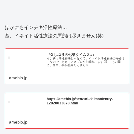
ほかにもインチキ活性療法…
基、イネイト活性療法の悪態は尽きません(笑)
『久しぶりの七菜タイムス♫』
インチキ活性療法じゃなくて、イネイト活性療法の再修行
中なので、あえてアメブロから離れてます🙇‍♂️ その間
に、面白い事が盛りだくさん🎉 …
ameblo.jp
https://ameblo.jp/senzuri-daimao/entry-
12820033878.html
ameblo.jp