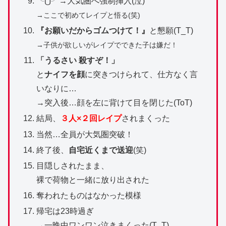
╰⋃╯→大気圏へ強制挿入(泣)
→ここで初めてレイプと悟る(笑)
『お願いだからゴムつけて！』
と懇願(T_T)
→子供が欲しいがレイプでできた子は嫌だ！
「うるさい 殺すぞ！」
と
ナイフを顔
に突きつけられて、仕方なく言
いなりに…
→突入後…顔を左に背けて目を閉じた(ToT)
結局、
３人×２回レイプ
されまくった
当然…全員が大気圏突破！
終了後、
自宅近くまで送迎
(笑)
目隠しされたまま、
裸で荷物と一緒に放り出された
奪われたものはなかった模様
帰宅は23時過ぎ
→一晩中ワンワン泣きまくった(T_T)