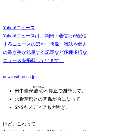
Yahoo!ニュース
Yahoo!ニュースは、新聞・通信社が配信
するニュースのほか、映像、雑誌や個人
の書き手が執筆する記事など多種多様な
ニュースを掲載しています。
news.yahoo.co.jp
おちんちん
田中圭が
踏切
不停止で謝罪して、
永野芽郁との関係が噂になって、
SNSもメディアも大騒ぎ。
けど、これって