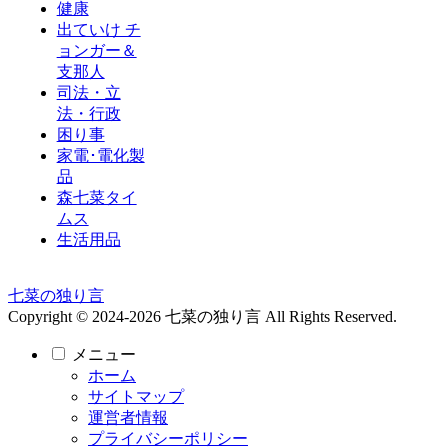
健康
出ていけ チ
ョンガー＆
支那人
司法・立
法・行政
困り事
家電･電化製
品
森七菜タイ
ムス
生活用品
七菜の独り言
Copyright © 2024-2026 七菜の独り言 All Rights Reserved.
メニュー
ホーム
サイトマップ
運営者情報
プライバシーポリシー