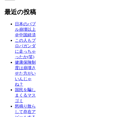
最近の投稿
日本のバブ
ル崩壊以上
＠中国経済
この人もプ
ロパガンダ
に走っちゃ
ったか(笑)
健康保険制
度は崩壊さ
せた方がい
いんじゃ
ね？
国民を騙し
まくるマス
ゴミ
怒鳴り散ら
して存在ア