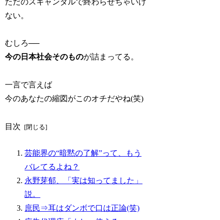
ただのスキャンダルで終わらせちゃいけ
ない。
むしろ──
今の日本社会そのもの
が詰まってる。
一言で言えば
今のあなたの縮図がこのオチだやね(笑)
目次
芸能界の“暗黙の了解”って、もう
バレてるよね？
永野芽郁、「実は知ってました」
説。
庶民⇒耳はダンボで口は正論(笑)