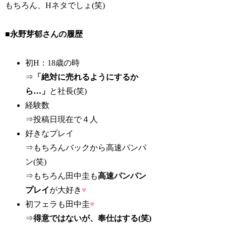
もちろん、Hネタでしょ(笑)
■永野芽郁さんの履歴
初H：18歳の時
⇒
「絶対に売れるようにするか
ら…」
と社長(笑)
経験数
⇒投稿日現在で４人
好きなプレイ
⇒もちろんバックから高速パンパ
ン(笑)
⇒もちろん田中圭も
高速パンパン
プレイ
が大好き
♥
初フェラも田中圭
♥
⇒
得意ではないが、奉仕はする(笑)