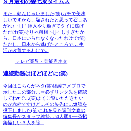
９月最初の森七菜タイムス
また…頼んじゃいました(笑)ガチで美味
しいですから、騙されたと思って召しあ
がれ♪╰⋃╯挿入やり過ぎてタイに逃げ
ただけ(笑)そりゃ粗相╰⋃╯しすぎたか
ら、日本にいられなくなったわけで(笑)
ただし、日本から逃げたところで… 生
活が改善するわけで...
テレビ業界・芸能界ネタ
連続勤務はほどほどに(笑)
今回はこちらがネタ(笑)経緯アメブロで
示したこの部分…⇒必ずリンク先を確認
してね♥で…(笑)よくご覧いただきたい
のが赤枠ですけど…その矢先に…爆弾を
投下しました(笑)これを見た週刊文春の
編集長がスタッフ総勢…50人弱を一斉招
集怪しい３人を除...