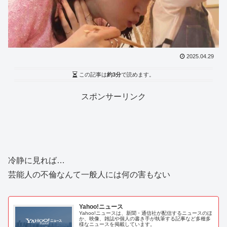
2025.04.29
この記事は
約3分
で読めます。
スポンサーリンク
冷静に見れば…
芸能人の不倫なんて一般人には何の害もない
Yahoo!ニュース
Yahoo!ニュースは、新聞・通信社が配信するニュースのほ
か、映像、雑誌や個人の書き手が執筆する記事など多種多
様なニュースを掲載しています。