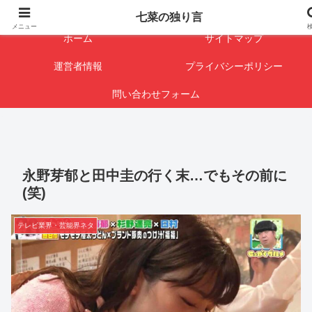
闇を暴けば･･･表になります
七菜の独り言
メニュー
ホーム
サイトマップ
運営者情報
プライバシーポリシー
問い合わせフォーム
永野芽郁と田中圭の行く末…でもその前に
(笑)
テレビ業界・芸能界ネタ