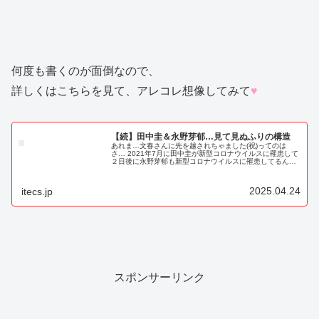
何度も書くのが面倒なので、
詳しくはこちらを見て、アレコレ想像してみて
♥
【続】田中圭＆永野芽郁…見て見ぬふりの構造
あれま…文春さんに先を越されちゃました(祝)ってのは
さ… 2021年7月に田中圭が新型コロナウイルスに罹患して
２日後に永野芽郁も新型コロナウイルスに罹患してるんだ
よね(笑) 田中圭が踏切おちんちん不停止で謝罪して、 永野
芽郁との関係が噂に...
2025.04.24
itecs.jp
スポンサーリンク