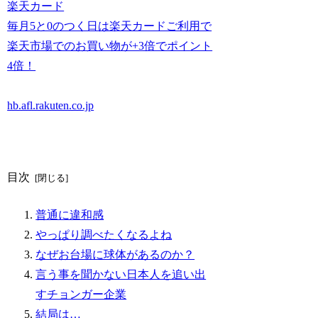
楽天カード
毎月5と0のつく日は楽天カードご利用で
楽天市場でのお買い物が+3倍でポイント
4倍！
hb.afl.rakuten.co.jp
目次
普通に違和感
やっぱり調べたくなるよね
なぜお台場に球体があるのか？
言う事を聞かない日本人を追い出
すチョンガー企業
結局は…