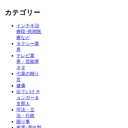
カテゴリー
インチキ治
療院･民間医
療など
タクシー業
界
テレビ業
界・芸能界
ネタ
七菜の独り
言
健康
出ていけ チ
ョンガー＆
支那人
司法・立
法・行政
困り事
家電･電化製