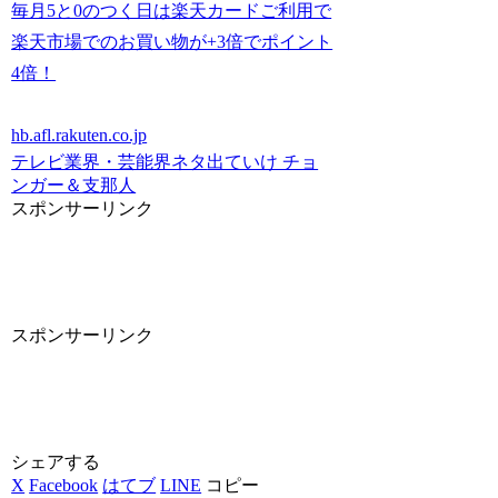
毎月5と0のつく日は楽天カードご利用で
楽天市場でのお買い物が+3倍でポイント
4倍！
hb.afl.rakuten.co.jp
テレビ業界・芸能界ネタ
出ていけ チョ
ンガー＆支那人
スポンサーリンク
スポンサーリンク
シェアする
X
Facebook
はてブ
LINE
コピー