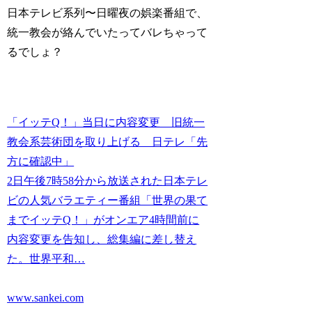
日本テレビ系列〜日曜夜の娯楽番組で、
統一教会が絡んでいたってバレちゃって
るでしょ？
「イッテQ！」当日に内容変更 旧統一
教会系芸術団を取り上げる 日テレ「先
方に確認中」
2日午後7時58分から放送された日本テレ
ビの人気バラエティー番組「世界の果て
までイッテQ！」がオンエア4時間前に
内容変更を告知し、総集編に差し替え
た。世界平和…
www.sankei.com