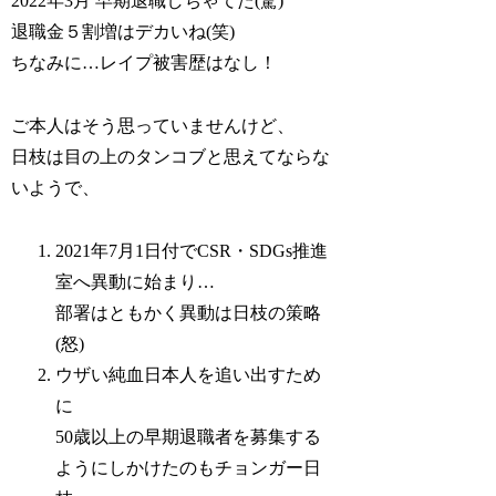
2022年3月 早期退職しちゃてた(驚)
退職金５割増はデカいね(笑)
ちなみに…レイプ被害歴はなし！
ご本人はそう思っていませんけど、
日枝は目の上のタンコブと思えてならな
いようで、
2021年7月1日付でCSR・SDGs推進
室へ異動に始まり…
部署はともかく異動は日枝の策略
(怒)
ウザい純血日本人を追い出すため
に
50歳以上の早期退職者を募集する
ようにしかけたのもチョンガー日