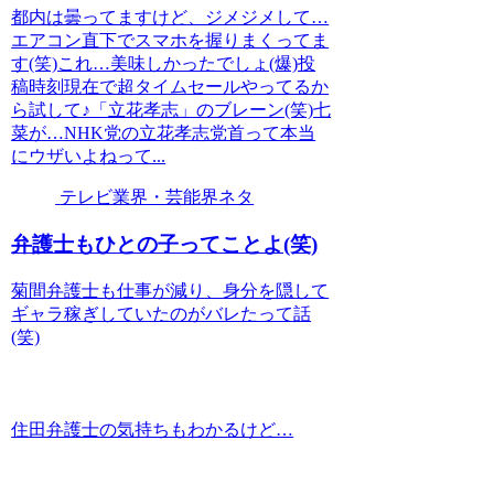
都内は曇ってますけど、ジメジメして…
エアコン直下でスマホを握りまくってま
す(笑)これ…美味しかったでしょ(爆)投
稿時刻現在で超タイムセールやってるか
ら試して♪「立花孝志」のブレーン(笑)七
菜が…NHK党の立花孝志党首って本当
にウザいよねって...
テレビ業界・芸能界ネタ
弁護士もひとの子ってことよ(笑)
菊間弁護士も仕事が減り、身分を隠して
ギャラ稼ぎしていたのがバレたって話
(笑)
住田弁護士の気持ちもわかるけど…