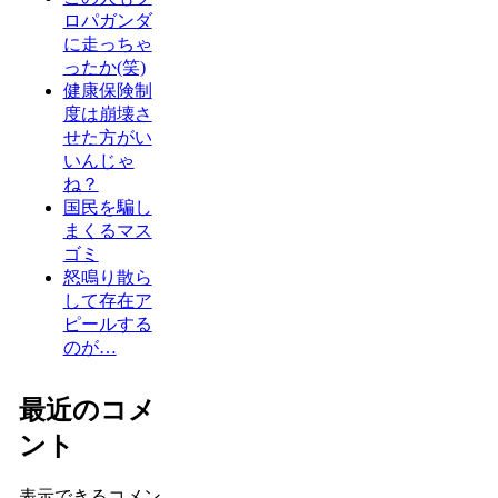
ロパガンダ
に走っちゃ
ったか(笑)
健康保険制
度は崩壊さ
せた方がい
いんじゃ
ね？
国民を騙し
まくるマス
ゴミ
怒鳴り散ら
して存在ア
ピールする
のが…
最近のコメ
ント
表示できるコメン