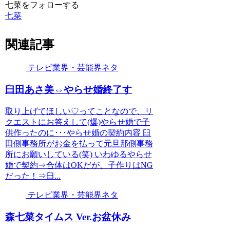
七菜をフォローする
七菜
関連記事
テレビ業界・芸能界ネタ
臼田あさ美⇔やらせ婚終了す
取り上げてほしい♡ってことなので、リ
クエストにお答えして(爆)やらせ婚で子
供作ったのに･･･やらせ婚の契約内容 臼
田側事務所がお金を払って元旦那側事務
所にお願いしている(笑) いわゆるやらせ
婚で契約⇒合体はOKだが、子作りはNG
だった！⇒臼...
テレビ業界・芸能界ネタ
森七菜タイムス Ver.お盆休み