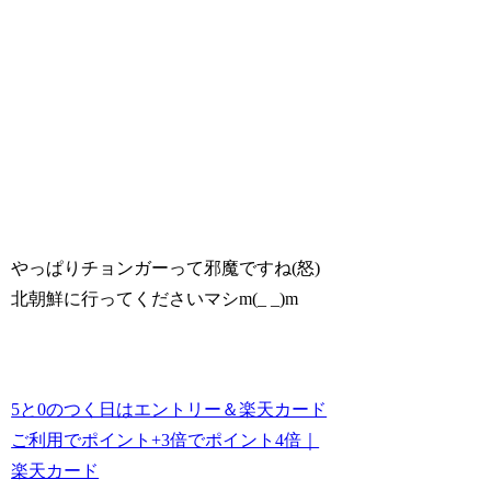
やっぱりチョンガーって邪魔ですね(怒)
北朝鮮に行ってくださいマシm(_ _)m
5と0のつく日はエントリー＆楽天カード
ご利用でポイント+3倍でポイント4倍｜
楽天カード