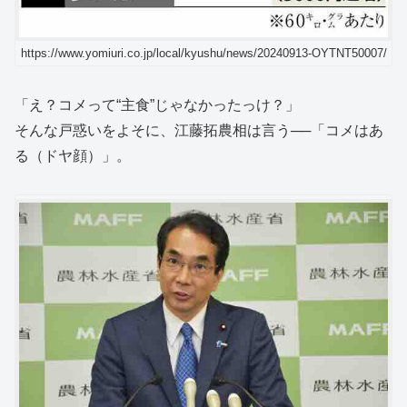
https://www.yomiuri.co.jp/local/kyushu/news/20240913-OYTNT50007/
「え？コメって“主食”じゃなかったっけ？」
そんな戸惑いをよそに、江藤拓農相は言う──「コメはあ
る（ドヤ顔）」。