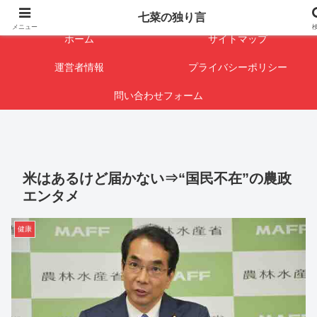
闇を暴けば･･･表になります
七菜の独り言
メニュー
ホーム
サイトマップ
運営者情報
プライバシーポリシー
問い合わせフォーム
米はあるけど届かない⇒“国民不在”の農政
エンタメ
健康