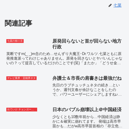
七菜
関連記事
原発回らないと首が回らない地方
七菜の独り言
行政
英断ですm(_ _)m念のため…せんずり大魔王･Dr.ワルツ.七菜ともに原
発推進派ってわけじゃありません。原発を回さないとヤバいんじゃな
いの？って提言しているだけのことです(笑)「またか」「どうせ金目
でしょ」SNSではありがちなコメントが見...
弁護士＆市長の肩書きは最強だね
テレビ業界・芸能界ネタ
先日のラブチュッチュネタの続き…とい
うか、週刊文春が余計なことをしたの
で、パワーユーザーにシェアしますね♪仕
掛け人はこの人(怖)42歳にして…╰ф╯へ
の人生初の大気圏突入を╰⋃╯に許可し
た小川晶市長＆弁護士は、緑の半被を着
日本のバブル崩壊以上＠中国経済
出ていけ チョンガー＆支那人
ている市職員汚物優...
少なくとも10数年前から…中国経済は静
かに＆確実に崩れてます。 発端は高市早
苗かも…だがw高市早苗首相の「存立危機