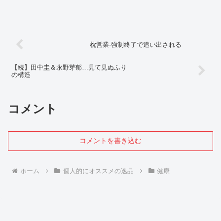
事態」発言をきっかけに中国政府が過剰
反応した背景には、 国内経済の深刻さを
覆い隠す外敵づくりって事情があると言
われてますけど…...
枕営業-強制終了で追い出される
【続】田中圭＆永野芽郁…見て見ぬふり
の構造
コメント
コメントを書き込む
ホーム
個人的にオススメの逸品
健康