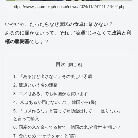
https://www.jacom.or.jp/nousei/news/2024/11/241111-77592.php
いやいや、だったらなぜ庶民の食卓に届かない？
あるのに届かないって、それ…“流通”じゃなくて
政策と利
権の腸閉塞
でしょ？
目次
「あるけど出さない」その美しい矛盾
流通という名の迷路
コメはある。でも韓国から買います
米はあるが届けない…で、韓国から(爆)
「コメ作るな」と言って補助金出して、「足りない」
と言って輸入
国産の米が余ってる横で、他国の米が“救世主”扱い？
念のため･･･オチを示すと(笑)