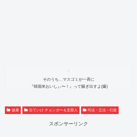
そのうち…マスゴミが一斉に
『韓国米おいしぃ〜！』って騒ぎ出すよ(爆)
健康
出ていけ チョンガー＆支那人
司法・立法・行政
スポンサーリンク