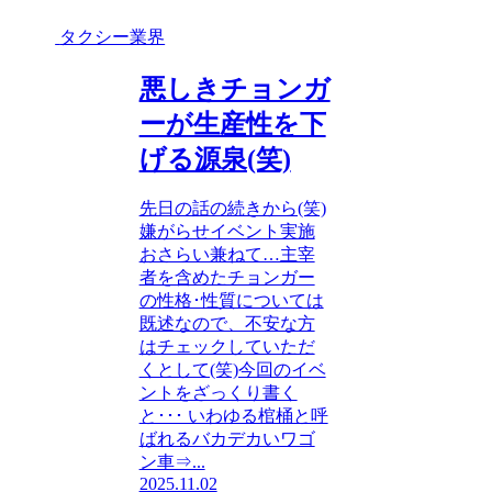
タクシー業界
悪しきチョンガ
ーが生産性を下
げる源泉(笑)
先日の話の続きから(笑)
嫌がらせイベント実施
おさらい兼ねて…主宰
者を含めたチョンガー
の性格･性質については
既述なので、不安な方
はチェックしていただ
くとして(笑)今回のイベ
ントをざっくり書く
と･･･ いわゆる棺桶と呼
ばれるバカデカいワゴ
ン車⇒...
2025.11.02