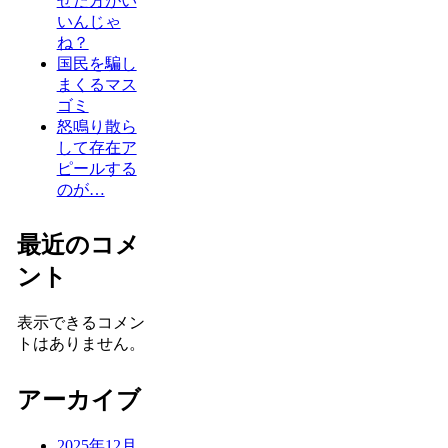
せた方がい
いんじゃ
ね？
国民を騙し
まくるマス
ゴミ
怒鳴り散ら
して存在ア
ピールする
のが…
最近のコメ
ント
表示できるコメン
トはありません。
アーカイブ
2025年12月