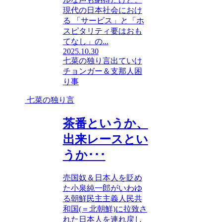
現代の日本社会におけ
る 「サービス」と「ホ
スピタリティ要はおも
てなし」の...
2025.10.30
七菜の独り言
出ていけ
チョンガー＆支那人
困
り事
七菜の独り言
茶番というか、
出来レースとい
うか･･･
売国奴＆日本人を貶め
た小泉純一郎がいわゆ
る朝鮮民主主義人民共
和国(＝北朝鮮)に拉致さ
れた日本人を連れ戻し