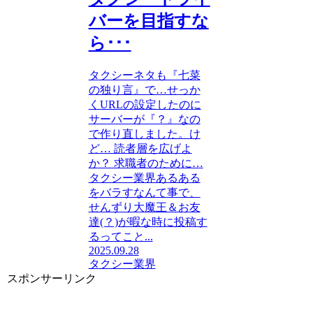
バーを目指すな
ら･･･
タクシーネタも『七菜
の独り言』で…せっか
くURLの設定したのに
サーバーが『？』なの
で作り直しました。け
ど… 読者層を広げよ
か？ 求職者のために…
タクシー業界あるある
をバラすなんて事で、
せんずり大魔王＆お友
達(？)が暇な時に投稿す
るってこと...
2025.09.28
タクシー業界
スポンサーリンク