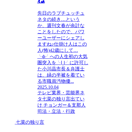
先日のラブチュッチュ
ネタの続き…という
か、週刊文春が余計な
ことをしたので、パワ
ーユーザーにシェアし
ますね♪仕掛け人はこの
人(怖)42歳にして…
╰ф╯への人生初の大気
圏突入を╰⋃╯に許可し
た小川晶市長＆弁護士
は、緑の半被を着てい
る市職員汚物優...
2025.10.04
テレビ業界・芸能界ネ
タ
七菜の独り言
出てい
け チョンガー＆支那人
司法・立法・行政
七菜の独り言