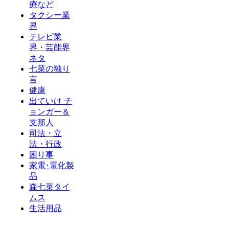
療など
タクシー業
界
テレビ業
界・芸能界
ネタ
七菜の独り
言
健康
出ていけ チ
ョンガー＆
支那人
司法・立
法・行政
困り事
家電･電化製
品
森七菜タイ
ムス
生活用品