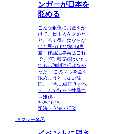
ンガーが日本を
貶める
こんな銅像にお金をか
けて、日本人を貶めた
ところで得にはならな
いと思うけど(笑)虚言
癖・作話症事実はこれ
です(笑) 慰安婦はいた。
でも…強制連行はなか
った。 この２つを全く
認めようとしない韓
国。 でも…韓国兵がベ
トナムで行った性暴力
⇒無視o...
2025.10.15
司法・立法・行政
タクシー業界
イベントに隠さ