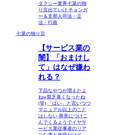
タクシー業界
七菜の独
り言
出ていけ チョンガ
ー＆支那人
司法・立
法・行政
七菜の独り言
【サービス業の
闇】「おまけし
て」はなぜ嫌わ
れる？
下品なやつが増えたよ
ねw貧乏臭くなったね
(笑) 「はい」と言いつつ
マニュアル以上のこと
はしない 善意につけこ
んでくるようでイヤサ
ービス業従事者のリア
ルな声も納得だけど、