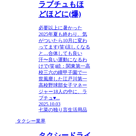
ラブチュもほ
どほどに(爆)
必要以上に暑かった
2025年夏も終わり、気
がついたら10月に変わ
ってます(笑)涼しくなる
と…合体しても良い
汗〜良い運動になるわ
けで(笑)続：関東第一高
校三六の瞳甲子園で一
世風靡した江戸川第一
高校野球部女子マネー
ジャー18人の中に、ラ
ブチュ♥...
2025.10.03
七菜の独り言
生活用品
タクシー業界
タクシードライ