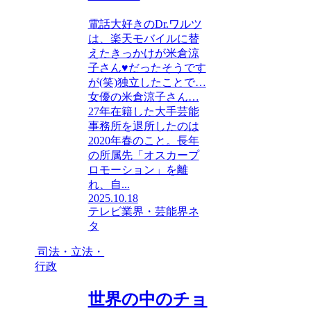
電話大好きのDr.ワルツ
は、楽天モバイルに替
えたきっかけが米倉涼
子さん♥だったそうです
が(笑)独立したことで…
女優の米倉涼子さん…
27年在籍した大手芸能
事務所を退所したのは
2020年春のこと。長年
の所属先「オスカープ
ロモーション」を離
れ、自...
2025.10.18
テレビ業界・芸能界ネ
タ
司法・立法・
行政
世界の中のチョ