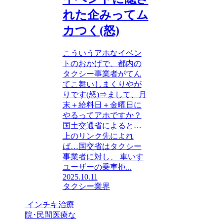
れた企みってム
カつく(怒)
こういうアホなイベン
トのおかげで、都内の
タクシー事業者がてん
てこ舞いしまくりやが
りです(怒)⇒まして、月
末＋給料日＋金曜日に
やるってアホですか？
国土交通省によると…
上のリンク先によれ
ば…国交省はタクシー
事業者に対し、 車いす
ユーザーの乗車拒...
2025.10.11
タクシー業界
インチキ治療
院･民間医療な