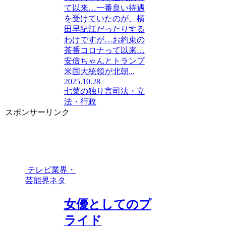
て以来…一番良い待遇
を受けていたのが、横
田早紀江だったりする
わけですが…お約束の
茶番コロナって以来…
安倍ちゃんとトランプ
米国大統領が北朝...
2025.10.28
七菜の独り言
司法・立
法・行政
スポンサーリンク
テレビ業界・
芸能界ネタ
女優としてのプ
ライド