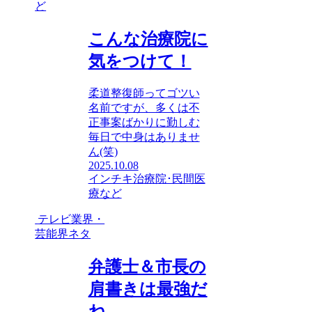
ど
こんな治療院に
気をつけて！
柔道整復師ってゴツい
名前ですが、多くは不
正事案ばかりに勤しむ
毎日で中身はありませ
ん(笑)
2025.10.08
インチキ治療院･民間医
療など
テレビ業界・
芸能界ネタ
弁護士＆市長の
肩書きは最強だ
ね