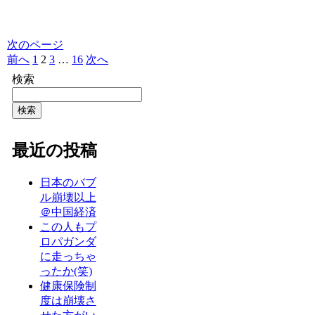
次のページ
前へ
1
2
3
…
16
次へ
検索
検索
最近の投稿
日本のバブ
ル崩壊以上
＠中国経済
この人もプ
ロパガンダ
に走っちゃ
ったか(笑)
健康保険制
度は崩壊さ