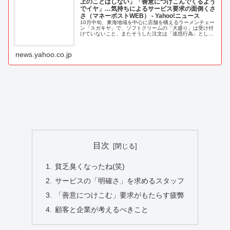
上のことはしない」「善意につけこんでくるよう
でイヤ」…気持ちによるサービス要求の面倒くさ
さ（マネーポストWEB） - Yahoo!ニュース
10月中旬、東海地域を中心に店舗を構えるラーメンチェー
ン「スガキヤ」で、ソフトクリームの「大盛り」は受け付
けていないこと、またそうした注文は「迷惑行為」として
警備に連絡するという張り紙が、X上で大
news.yahoo.co.jp
目次
貧乏臭くなったね(笑)
サービスの「明確さ」を求めるスタッフ
「善意につけこむ」要求がもたらす疲弊
顧客と企業が考えるべきこと