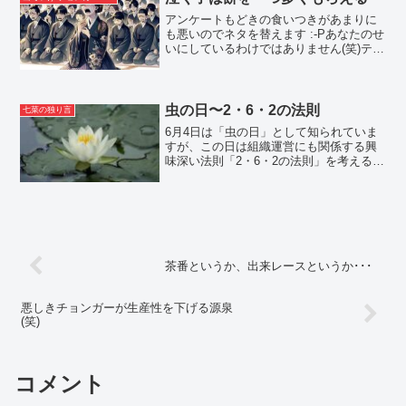
アンケートもどきの食いつきがあまりに
も悪いのでネタを替えます :-Pあなたのせ
いにしているわけではありません(笑)テス
トします(笑)Dr.ワルツの老眼が進んで(笑)
エディターなどを見ても『？』ってこと
が増えたので、おじいちゃんに見やすい
スキ...
虫の日〜2・6・2の法則
七菜の独り言
6月4日は「虫の日」として知られていま
すが、この日は組織運営にも関係する興
味深い法則「2・6・2の法則」を考える良
い機会でもあります。今回は、2・6・2の
法則が組織にどのように関わり、どのよ
うに活用できるかについて調べてみまし
た。2・6・2...
茶番というか、出来レースというか･･･
悪しきチョンガーが生産性を下げる源泉
(笑)
コメント