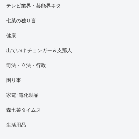
テレビ業界・芸能界ネタ
七菜の独り言
健康
出ていけ チョンガー＆支那人
司法・立法・行政
困り事
家電･電化製品
森七菜タイムス
生活用品