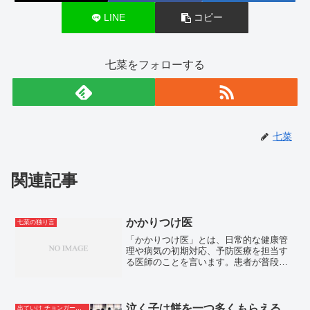
LINE
コピー
七菜をフォローする
七菜
関連記事
かかりつけ医
七菜の独り言
「かかりつけ医」とは、日常的な健康管
理や病気の初期対応、予防医療を担当す
る医師のことを言います。患者が普段か
ら信頼し、体調に異変があった際に最初
に相談する医師日本では主に地域の診療
所やクリニックの医師がこの役割を担う
ことが多く、総合診療医や...
泣く子は餅を一つ多くもらえる
出ていけ チョンガー＆支那人