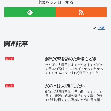
七菜をフォローする
七菜
関連記事
解剖実習を舐めた医者もどき
困り事
せんずり大魔王もよくボヤきますがガチ
で日本の医師ってバカばっかってわかっ
てもらえるネタです(笑)何言ってんだ こ
のバカ！って思った方は大正解ですよ(笑)
元々･･･グアムで解剖実習って言うと、普
通、民間医療〜柔道整復師や鍼灸師・整
父の日は大切にしたい
困り事
体師を名乗る...
6月の第3日曜日は「父の日」です。この
日は、普段の感謝の気持ちを父親に伝え
る特別な日です。家族のために日々頑張
ってくれているお父さんに感謝の気持ち
を伝えることの大切さについてお話しし