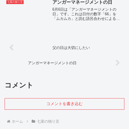
たいと思います。父の日の歴史と意義父
アンガーマネージメントの日
七菜の独り言
の日は、1909年にア...
6月6日は「アンガーマネージメントの
日」です。これは日付の数字「66」を
「ムカムカ」と読む語呂合わせによるも
のです。また、どんなに激しくても怒り
の感情のピークは長くて6秒だと言われて
いて、そのことにも関係しているようで
す。職場においても必要...
父の日は大切にしたい
アンガーマネージメントの日
コメント
コメントを書き込む
ホーム
七菜の独り言