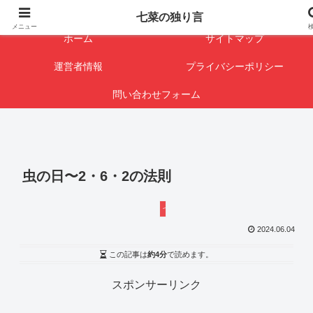
闇を暴けば･･･表になります
七菜の独り言
メニュー
ホーム
サイトマップ
運営者情報
プライバシーポリシー
問い合わせフォーム
虫の日〜2・6・2の法則
七菜の独り言
2024.06.04
この記事は
約4分
で読めます。
スポンサーリンク