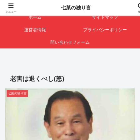
闇を暴けば･･･表になります
七菜の独り言
メニュー
ホーム
サイトマップ
運営者情報
プライバシーポリシー
問い合わせフォーム
老害は退くべし(怒)
七菜の独り言