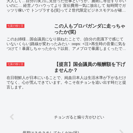
大人しく…自分の実力に見合った仕事というか、施術に専念すりゃい
いのに… 経営ノウハウってより 宣伝費用一気に放出して 短時間でガ
ッツリ稼いで トンヅラする(笑)ってＺ世代限定ビジネスモデルが確立
しちゃいましたね(笑２)まずは…このアホ(笑)...
この人もプロパガンダに走っちゃ
七菜の独り言
ったか(笑)
このお姉様…国会議員になり損ねたことで、(自分の意識下で感じて
いないくらい)路線が変わったみたい :oops: <注>再生時の音量に気を
つけて！暴露しちゃったから？以前、アメブロで暴露しまくったでし
ょ :-Pザックリで…暴露ったのはこちらに...
【提言】国会議員の報酬額を下げ
七菜の独り言
ませんか？
在日朝鮮人が日本にいることで、純血日本人は生活水準が下がるだけ
でなく、心が荒んできています。今こそ在チョンを追い出す時だと提
言します。
チョンガると煽り方がひどい
最期はネチネチしてたんだね(呆)