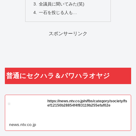
全議員に聞いてみた(笑)
一石を投じる人も…
スポンサーリンク
普通にセクハラ＆パワハラオヤジ
https://news.ntv.co.jp/n/fbs/category/society/fs
ef12150b28854f4f83119b255efaf02e
news.ntv.co.jp