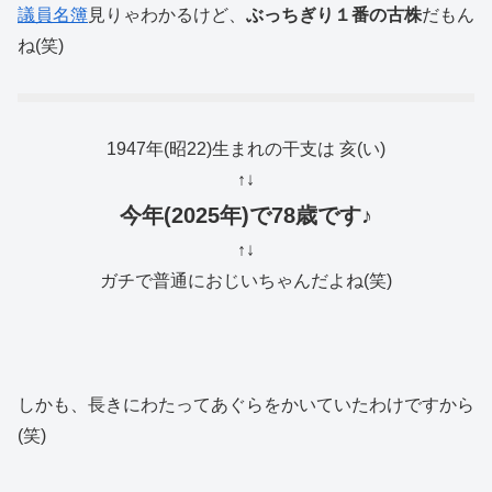
議員名簿
見りゃわかるけど、
ぶっちぎり１番の古株
だもん
ね(笑)
1947年(昭22)生まれの干支は 亥(い)
↑↓
今年(2025年)で78歳です♪
↑↓
ガチで普通におじいちゃんだよね(笑)
しかも、長きにわたってあぐらをかいていたわけですから
(笑)