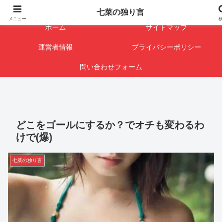
闇を暴けば･･･表になります
七菜の独り言
メニュー
ホーム
サイトマップ
運営者情報
プライバシーポリシー
問い合わせフォーム
どこをゴールにするか？でオチも変わるわ
けで(爆)
七菜の独り言