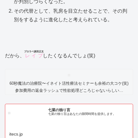
か判別しづらくなった。
その代替として、乳房を目立たせることで、その判
別をするように進化したと考えられている。
プロラペ原田正文
だから、
レイプ
したくなるんでしょ(笑)
60秒魔法の治療院〜イネイト活性療法セミナーも余裕の大コケ(笑)
参加費用の返金ラッシュで性欲処理どころじゃないらしい…
七菜の独り言
七菜の独り言はあなたの隙間時間を提供します。
itecs.jp