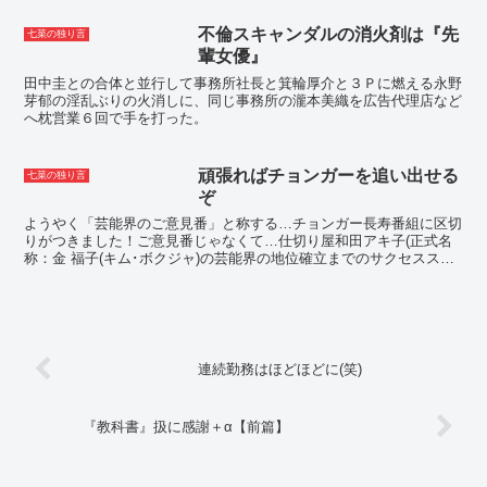
所やクリニックの医師がこの役割を担う
ことが多く、総合診療医や...
不倫スキャンダルの消火剤は『先
七菜の独り言
輩女優』
田中圭との合体と並行して事務所社長と箕輪厚介と３Ｐに燃える永野
芽郁の淫乱ぶりの火消しに、同じ事務所の瀧本美織を広告代理店など
へ枕営業６回で手を打った。
頑張ればチョンガーを追い出せる
七菜の独り言
ぞ
ようやく「芸能界のご意見番」と称する…チョンガー長寿番組に区切
りがつきました！ご意見番じゃなくて…仕切り屋和田アキ子(正式名
称：金 福子(キム･ボクジャ)の芸能界の地位確立までのサクセススト
ーリーを暴露しまくっちゃってます(笑)最近のキムお...
連続勤務はほどほどに(笑)
『教科書』扱に感謝＋α【前篇】