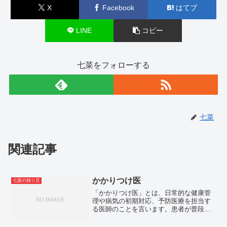
X
Facebook
はてブ
LINE
コピー
七菜をフォローする
七菜
関連記事
かかりつけ医
七菜の独り言
「かかりつけ医」とは、日常的な健康管
理や病気の初期対応、予防医療を担当す
る医師のことを言います。患者が普段か
ら信頼し、体調に異変があった際に最初
に相談する医師日本では主に地域の診療