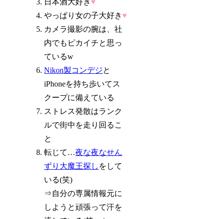
日本酒大好き
♥
やっぱり女の子大好き
♥
カメラ撮影の腕は、社
内でもピカイチと思っ
ているw
Nikon製コンデジ
と
iPhoneを持ち歩いてス
クープに備えている
ストレス発散はランク
ルで街中を走り回るこ
と
転じて…
夜な夜なせん
ずり大魔王探し
をして
いる(笑)
⇒自分の専属情報元に
しようと頑張って汗を