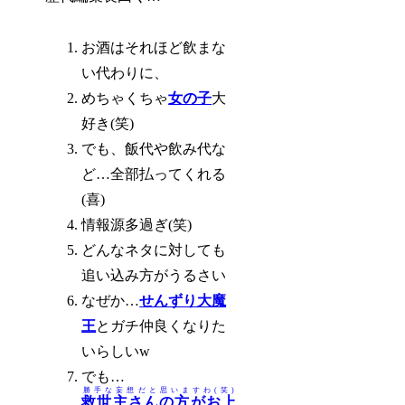
お酒はそれほど飲まな
い代わりに、
めちゃくちゃ
女の子
大
好き(笑)
でも、飯代や飲み代な
ど…全部払ってくれる
(喜)
情報源多過ぎ(笑)
どんなネタに対しても
追い込み方がうるさい
なぜか…
せんずり大魔
王
とガチ仲良くなりた
いらしいw
でも…
勝手な妄想だと思いますわ(笑)
救世主さんの方がお上