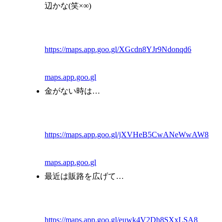
辺かな(笑×∞)
https://maps.app.goo.gl/XGcdn8YJr9Ndonqd6
maps.app.goo.gl
金がない時は…
https://maps.app.goo.gl/jXVHeB5CwANeWwAW8
maps.app.goo.gl
最近は販路を広げて…
https://maps.app.goo.gl/euwk4V2Dh8SXxLSA8