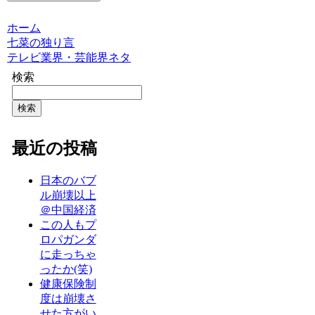
ホーム
七菜の独り言
テレビ業界・芸能界ネタ
検索
検索
最近の投稿
日本のバブ
ル崩壊以上
＠中国経済
この人もプ
ロパガンダ
に走っちゃ
ったか(笑)
健康保険制
度は崩壊さ
せた方がい