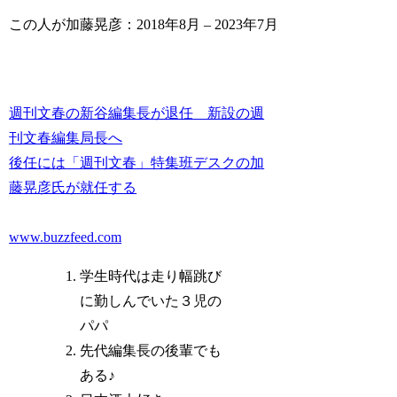
この人が加藤晃彦：2018年8月 – 2023年7月
週刊文春の新谷編集長が退任 新設の週
刊文春編集局長へ
後任には「週刊文春」特集班デスクの加
藤晃彦氏が就任する
www.buzzfeed.com
学生時代は走り幅跳び
に勤しんでいた３児の
パパ
先代編集長の後輩でも
ある♪