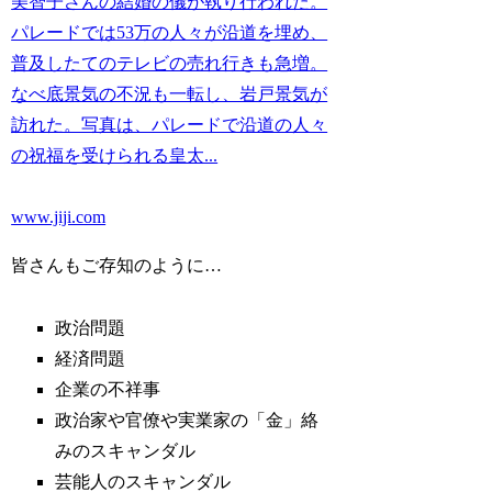
美智子さんの結婚の儀が執り行われた。
パレードでは53万の人々が沿道を埋め、
普及したてのテレビの売れ行きも急増。
なべ底景気の不況も一転し、岩戸景気が
訪れた。写真は、パレードで沿道の人々
の祝福を受けられる皇太...
www.jiji.com
皆さんもご存知のように…
政治問題
経済問題
企業の不祥事
政治家や官僚や実業家の「金」絡
みのスキャンダル
芸能人のスキャンダル