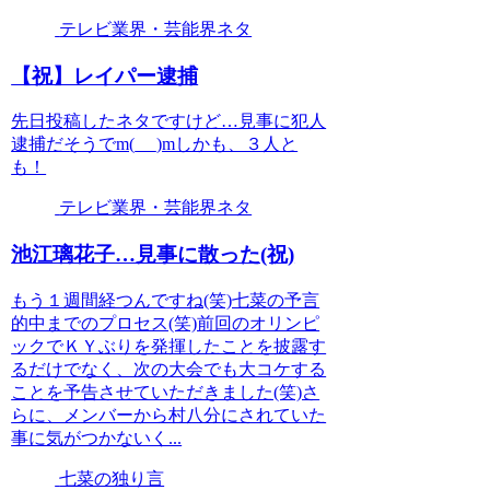
テレビ業界・芸能界ネタ
【祝】レイパー逮捕
先日投稿したネタですけど…見事に犯人
逮捕だそうでm(_ _)mしかも、３人と
も！
テレビ業界・芸能界ネタ
池江璃花子…見事に散った(祝)
もう１週間経つんですね(笑)七菜の予言
的中までのプロセス(笑)前回のオリンピ
ックでＫＹぶりを発揮したことを披露す
るだけでなく、次の大会でも大コケする
ことを予告させていただきました(笑)さ
らに、メンバーから村八分にされていた
事に気がつかないく...
七菜の独り言