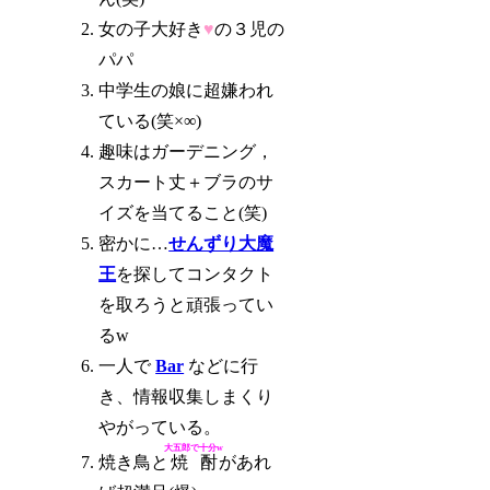
女の子大好き
♥
の３児の
パパ
中学生の娘に超嫌われ
ている(笑×∞)
趣味はガーデニング，
スカート丈＋ブラのサ
イズを当てること(笑)
密かに…
せんずり大魔
王
を探してコンタクト
を取ろうと頑張ってい
るw
一人で
Bar
などに行
き、情報収集しまくり
やがっている。
大五郎で十分w
焼き鳥と
焼酎
があれ