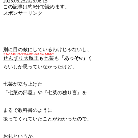
2025.05.25
2025.06.15
この記事は
約6分
で読めます。
スポンサーリンク
別に目の敵にしているわけじゃないし、
もちろんDr.ワルツさんやMUSIAさんも含めて
せんずり大魔王
も
七菜
も
「あっそw」
く
らいしか思っていなかったけど、
七菜が立ち上げた
「七菜の部屋」や『七菜の独り言』を
まるで教科書のように
扱ってくれていたことがわかったので、
お礼というか、