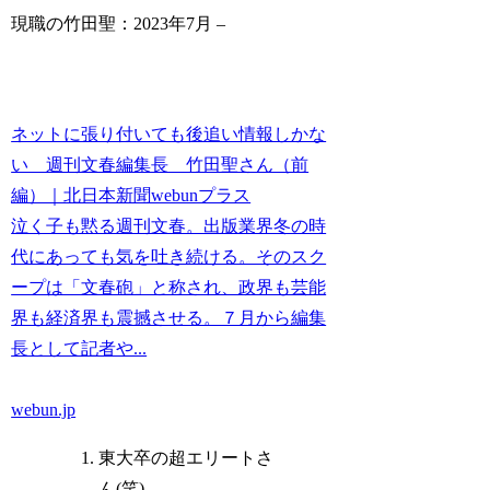
現職の竹田聖：2023年7月 –
ネットに張り付いても後追い情報しかな
い 週刊文春編集長 竹田聖さん（前
編）｜北日本新聞webunプラス
泣く子も黙る週刊文春。出版業界冬の時
代にあっても気を吐き続ける。そのスク
ープは「文春砲」と称され、政界も芸能
界も経済界も震撼させる。７月から編集
長として記者や...
webun.jp
東大卒の超エリートさ
ん(笑)