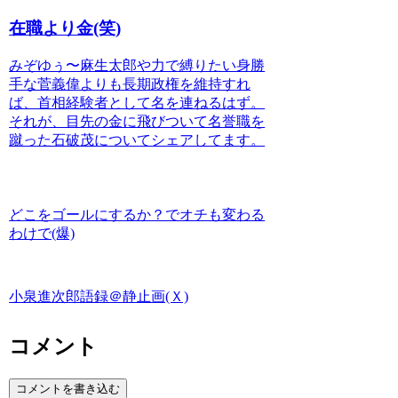
在職より金(笑)
みぞゆぅ〜麻生太郎や力で縛りたい身勝
手な菅義偉よりも長期政権を維持すれ
ば、首相経験者として名を連ねるはず。
それが、目先の金に飛びついて名誉職を
蹴った石破茂についてシェアしてます。
どこをゴールにするか？でオチも変わる
わけで(爆)
小泉進次郎語録＠静止画(Ｘ)
コメント
コメントを書き込む