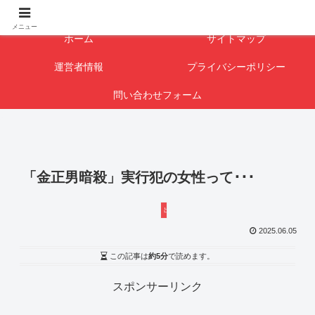
闇を暴けば･･･表になります
メニュー
ホーム
サイトマップ
運営者情報
プライバシーポリシー
問い合わせフォーム
「金正男暗殺」実行犯の女性って･･･
出ていけ チョンガー＆支那人
2025.06.05
この記事は
約5分
で読めます。
スポンサーリンク