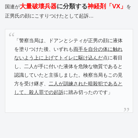
大量破壊兵器
に分類する
神経剤「VX」
国連が
を
正男氏の顔にこすりつけたとして起訴…
「警察当局は、ドアンとシティが正男の顔に液体
を塗りつけた後、いずれも
両手を自分の体に触れ
ないよう上に上げてトイレに駆け込んだ
点に着目
し、二人が手に付いた液体を危険な物質であると
認識していたと主張しました。検察当局もこの見
方を受け継ぎ、
二人が訓練された暗殺犯であると
して、殺人罪での起訴
に踏み切ったのです」