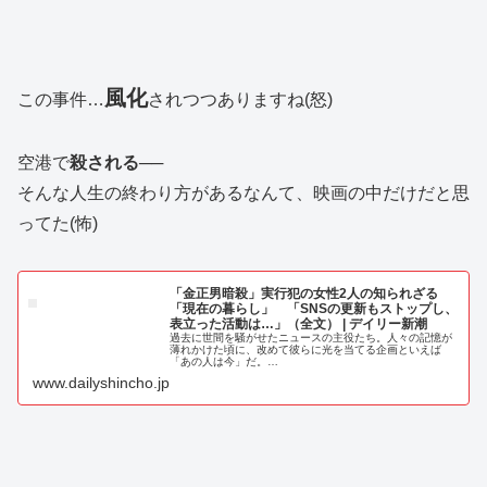
風化
この事件…
されつつありますね(怒)
空港で
殺される
──
そんな人生の終わり方があるなんて、映画の中だけだと思
ってた(怖)
「金正男暗殺」実行犯の女性2人の知られざる
「現在の暮らし」 「SNSの更新もストップし、
表立った活動は…」（全文） | デイリー新潮
過去に世間を騒がせたニュースの主役たち。人々の記憶が
薄れかけた頃に、改めて彼らに光を当てる企画といえば
「あの人は今」だ。…
www.dailyshincho.jp