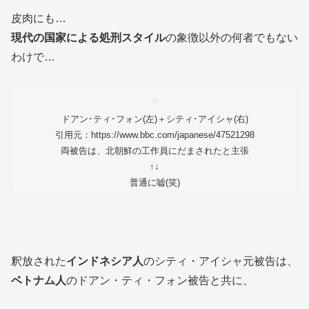
皮肉にも…
現代の国家による処刑スタイル
の象徴以外の何者でもない
わけで…
ドアン･ティ･フォン(左)＋シティ･アイシャ(右)
引用元：https://www.bbc.com/japanese/47521298
両被告は、北朝鮮の工作員にだまされたと主張
↑↓
普通に嘘(笑)
釈放された
インドネシア人
のシティ・アイシャ元被告は、
ベトナム人
のドアン・ティ・フォン被告と共に、