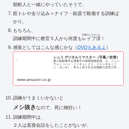
朝鮮人と一緒にやっていたそうで、
筋トレや走り込み＋ナイフ・銃器で殺傷する訓練ば
かり。
もちろん、
妊娠はしなかった
訓練期間中に教官５人から何度も
レイプ済
！
感覚としてはこんな感じかな（
DVDもあるよ
）
シュリ デジタルリマスター（字幕／吹替）
要人暗殺事件を捜査中の韓国情報部員、ユ・ジュン
ウォン（ハン・ソッキュ）とイ・ジャンギル（ソ
ン・ガンホ）。本人と目される北朝鮮の女性工作員
を追跡するふたりは、強力な破壊力を持つ液体爆弾
を用いてのテロの脅威を知る。ターゲットは南北両
首脳――。©...
www.amazon.co.jp
訓練がうまくいかないと
メシ抜き
なので、死に物狂い！
訓練期間中は、
２人は直接会話をしたことがないが、