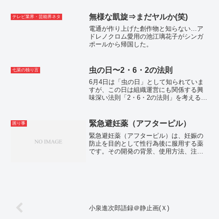
無様な凱旋⇒まだヤルか(笑)
テレビ業界・芸能界ネタ
電通が作り上げた創作物と知らない…ア
ドレノクロム愛用の池江璃花子がシンガ
ポールから帰国した。
虫の日〜2・6・2の法則
七菜の独り言
6月4日は「虫の日」として知られていま
すが、この日は組織運営にも関係する興
味深い法則「2・6・2の法則」を考える良
い機会でもあります。今回は、2・6・2の
法則が組織にどのように関わり、どのよ
うに活用できるかについて調べてみまし
緊急避妊薬（アフターピル）
困り事
た。2・6・2...
緊急避妊薬（アフターピル）は、妊娠の
防止を目的として性行為後に服用する薬
です。その開発の背景、使用方法、注意
点などを詳しく説明します。緊急避妊薬
の製造の経緯緊急避妊薬の開発は、女性
のリプロダクティブ・ヘルス（生殖に関
する健康）を守るための取...
小泉進次郎語録＠静止画(Ｘ)