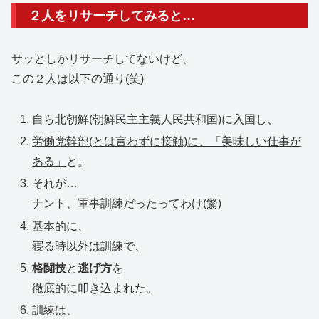
２人をリサーチしてみると…
サッとしかリサーチしてないけど、
この２人は以下の通り(笑)
自ら北朝鮮(朝鮮民主主義人民共和国)に入国し、
労働党幹部(とは言わずに接触)に、「美味しい仕事が
ある」
と。
それが…
ナント、軍事訓練だったってわけ(驚)
基本的に、
寝る時以外は訓練で、
格闘技
と
逃げ方
を
徹底的に叩き込まれた。
訓練は、