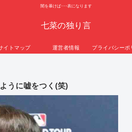
闇を暴けば･･･表になります
七菜の独り言
サイトマップ
運営者情報
ように嘘をつく(笑)