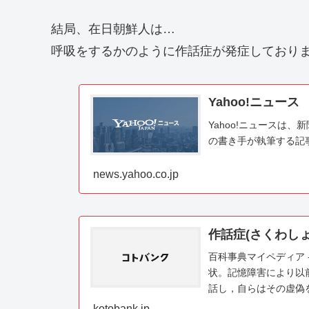
結局、在日朝鮮人は…
呼吸をするかのように作話症が発症しておりま
Yahoo!ニュース
Yahoo!ニュースは
の書き手が執筆する記
news.yahoo.co.jp
作話症(さくわしょ
百科事典マイペディア 
状。記憶障害により以
話し，自らはその虚偽
性認知症（痴呆(...
kotobank.jp