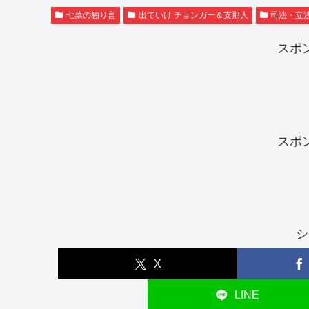
七菜の独り言
出ていけ チョンガー＆支那人
司法・立
スポ
スポ
シ
X
LINE