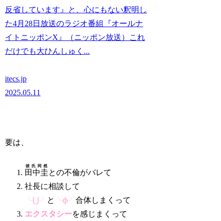
反省しています』と、心にもない釈明し
た4月28日放送のラジオ番組『オールナ
イトニッポンX』（ニッポン放送）これ
だけでも大ひんしゅく...
itecs.jp
2025.05.11
要は、
彼氏同然
田中圭
との不倫がバレて
社長に相談して
╰⋃╯
と
╰ф╯
合体しまくって
エクスタシー
を感じまくって