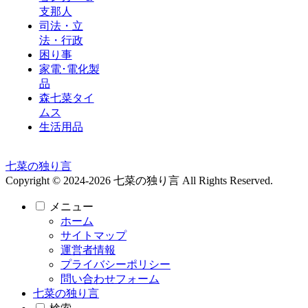
支那人
司法・立
法・行政
困り事
家電･電化製
品
森七菜タイ
ムス
生活用品
七菜の独り言
Copyright © 2024-2026 七菜の独り言 All Rights Reserved.
メニュー
ホーム
サイトマップ
運営者情報
プライバシーポリシー
問い合わせフォーム
七菜の独り言