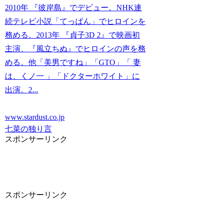
2010年 『彼岸島』でデビュー。NHK連
続テレビ小説「てっぱん」でヒロインを
務める。2013年 『貞子3D 2』で映画初
主演、『風立ちぬ』でヒロインの声を務
める。他「美男ですね」「GTO」「 妻
は、くノ一 」「ドクターホワイト」に
出演。2...
www.stardust.co.jp
七菜の独り言
スポンサーリンク
スポンサーリンク