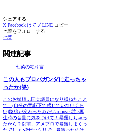
シェアする
X
Facebook
はてブ
LINE
コピー
七菜をフォローする
七菜
関連記事
七菜の独り言
この人もプロパガンダに走っちゃ
ったか(笑)
このお姉様…国会議員になり損ねたこと
で、(自分の意識下で感じていないくら
い)路線が変わったみたい :oops: <注>再
生時の音量に気をつけて！暴露しちゃっ
たから？以前、アメブロで暴露しまくっ
たでしょ :-Pザックリで…暴露ったのは