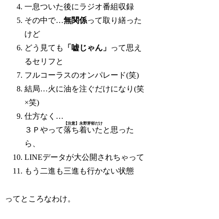
一息ついた後にラジオ番組収録
その中で…
無関係
って取り繕った
けど
どう見ても
「嘘じゃん」
って思え
るセリフと
フルコーラスのオンパレード(笑)
結局…火に油を注ぐだけになり(笑
×笑)
仕方なく…
【注意】永野芽郁だけ
３Ｐやって
落ち着いた
と思った
ら、
LINEデータが大公開されちゃって
もう二進も三進も行かない状態
ってところなわけ。