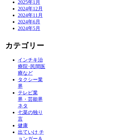
2025年1月
2024年12月
2024年11月
2024年6月
2024年5月
カテゴリー
インチキ治
療院･民間医
療など
タクシー業
界
テレビ業
界・芸能界
ネタ
七菜の独り
言
健康
出ていけ チ
ョンガー＆