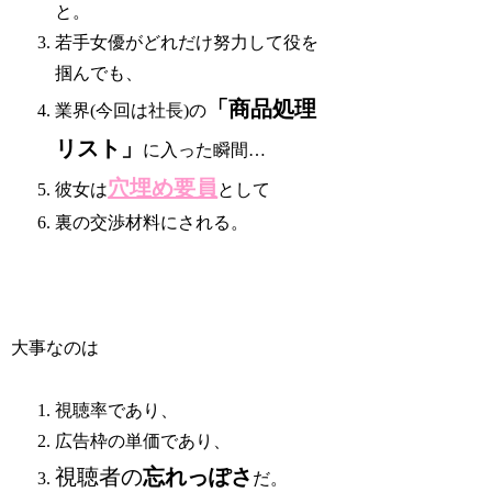
と。
若手女優がどれだけ努力して役を
掴んでも、
「商品処理
業界(今回は社長)の
リスト」
に入った瞬間…
穴埋め要員
彼女は
として
裏の交渉材料にされる。
大事なのは
視聴率であり、
広告枠の単価であり、
視聴者の
忘れっぽさ
だ。