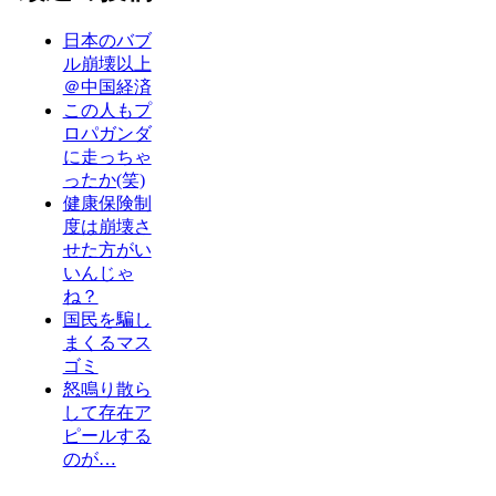
日本のバブ
ル崩壊以上
＠中国経済
この人もプ
ロパガンダ
に走っちゃ
ったか(笑)
健康保険制
度は崩壊さ
せた方がい
いんじゃ
ね？
国民を騙し
まくるマス
ゴミ
怒鳴り散ら
して存在ア
ピールする
のが…