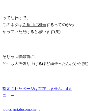
ってなわけで、
このネタは
２番目に相当
するってのがわ
かっていただけると思います(笑)
そりゃ…収録前に、
50回も大声張り上げるほど頑張ったんだから(笑)
指定されたページは存在しません｜dメ
ニュー
topics.smt.docomo.ne.jp