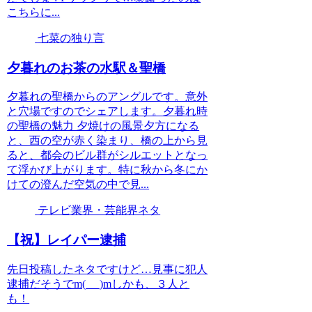
こちらに...
七菜の独り言
夕暮れのお茶の水駅＆聖橋
夕暮れの聖橋からのアングルです。意外
と穴場ですのでシェアします。夕暮れ時
の聖橋の魅力 夕焼けの風景夕方になる
と、西の空が赤く染まり、橋の上から見
ると、都会のビル群がシルエットとなっ
て浮かび上がります。特に秋から冬にか
けての澄んだ空気の中で見...
テレビ業界・芸能界ネタ
【祝】レイパー逮捕
先日投稿したネタですけど…見事に犯人
逮捕だそうでm(_ _)mしかも、３人と
も！