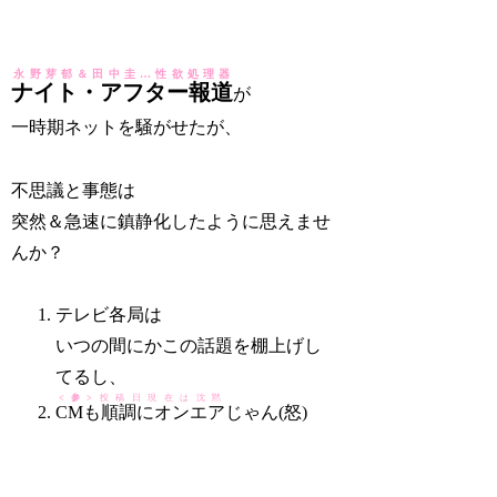
永野芽郁＆田中圭…性欲処理器
ナイト・アフター報道
が
一時期ネットを騒がせたが、
不思議と事態は
突然＆急速に鎮静化したように思えませ
んか？
テレビ各局は
いつの間にかこの話題を棚上げし
てるし、
<参>
投稿日現在は沈黙
CMも順調にオンエア
じゃん(怒)