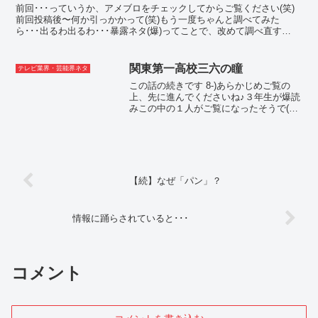
前回･･･っていうか、アメブロをチェックしてからご覧ください(笑)
前回投稿後〜何か引っかかって(笑)もう一度ちゃんと調べてみた
ら･･･出るわ出るわ･･･暴露ネタ(爆)ってことで、改めて調べ直す
と･･･こんな感じ(爆×爆) 真美子は、球団より...
関東第一高校三六の瞳
テレビ業界・芸能界ネタ
この話の続きです 8-)あらかじめご覧の
上、先に進んでくださいね♪３年生が爆読
みこの中の１人がご覧になったそうで(笑)
性教育どころか彼氏なんてできたことが
ない生娘ばかり(笑)╰⋃╯や╰ф╯のこと
などまるで異次元の世界〜全く免疫がな
いお嬢様だ...
【続】なぜ「パン」？
情報に踊らされていると･･･
コメント