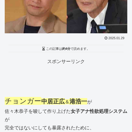
2025.01.29
この記事は
約4分
で読めます。
スポンサーリンク
チョンガー
中居正広
港浩一
＆
が
佐々木恭子を唆して作り上げた
女子アナ性欲処理システム
が
完全ではないにしても暴露されたために、