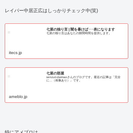
レイパー中居正広はしっかりチェック中(笑)
七菜の独り言 | 闇を暴けば･･･表になります
七菜の独り言はあなたの隙間時間を提供します。
itecs.jp
七菜の部屋
senzuri-daimaoさんのブログです。最近の記事は「完全
に…（画像あり）」です。
ameblo.jp
特にアメブロは…