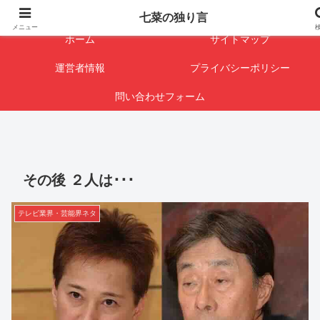
闇を暴けば･･･表になります
七菜の独り言
メニュー
ホーム
サイトマップ
運営者情報
プライバシーポリシー
問い合わせフォーム
その後 ２人は･･･
テレビ業界・芸能界ネタ