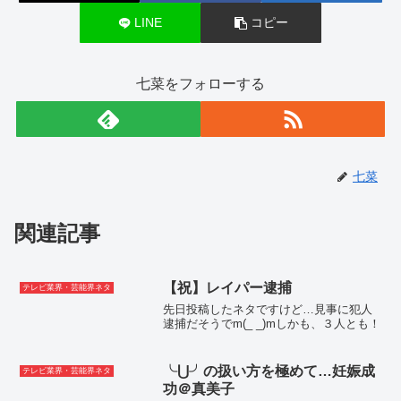
LINE
コピー
七菜をフォローする
七菜
関連記事
【祝】レイパー逮捕
テレビ業界・芸能界ネタ
先日投稿したネタですけど…見事に犯人
逮捕だそうでm(_ _)mしかも、３人とも！
╰⋃╯の扱い方を極めて…妊娠成
テレビ業界・芸能界ネタ
功＠真美子