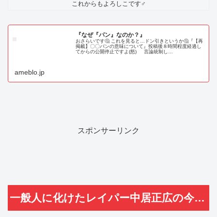
これからもよろしこです‍♂️
『なぜ『パン』なのか？』
おさらいです🤔 これを見ると…ドン引きというか🤔『【再
掲載】〇〇パンの意味について』投稿後８時間程度経過し
てからの公開停止ですよ(怒) 言論統制し…
ameblo.jp
スポンサーリンク
一般人に化けたレイパー中居正広の今…