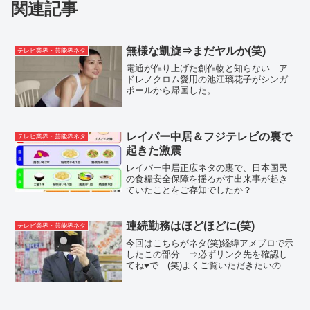
関連記事
無様な凱旋⇒まだヤルか(笑)
テレビ業界・芸能界ネタ
電通が作り上げた創作物と知らない…ア
ドレノクロム愛用の池江璃花子がシンガ
ポールから帰国した。
レイパー中居＆フジテレビの裏で
テレビ業界・芸能界ネタ
起きた激震
レイパー中居正広ネタの裏で、日本国民
の食糧安全保障を揺るがす出来事が起き
ていたことをご存知でしたか？
連続勤務はほどほどに(笑)
テレビ業界・芸能界ネタ
今回はこちらがネタ(笑)経緯アメブロで示
したこの部分…⇒必ずリンク先を確認し
てね♥で…(笑)よくご覧いただきたいのが
赤枠ですけど…その矢先に…爆弾を投下
しました(笑)これを見た週刊文春の編集長
がスタッフ総勢…50人弱を一斉招集怪し
い３人を除...