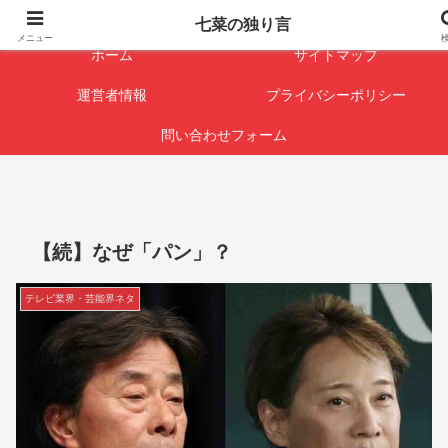
闇を暴けば･･･表になります
七菜の独り言
メニュー
ホーム
サイトマップ
運営者情報
プライバシーポリシー
問い合わせフォーム
【続】なぜ「パン」？
テレビ業界・芸能界ネタ