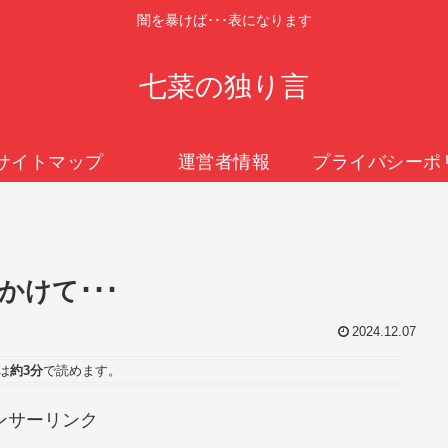
闇を暴けば･･･表になります
七菜の独り言
サイトマップ
運営者情報
けて･･･
2024.12.07
は
約3分
で読めます。
ンサーリンク