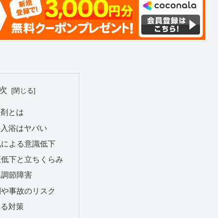
次
入剤とは
の入浴はヤバい
気による意識低下
圧低下と立ちくらみ
温調節障害
倒や事故のリスク
れる対策