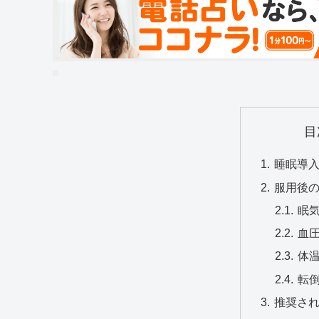
目
睡眠導
服用後
眠
血
体
転
推奨さ