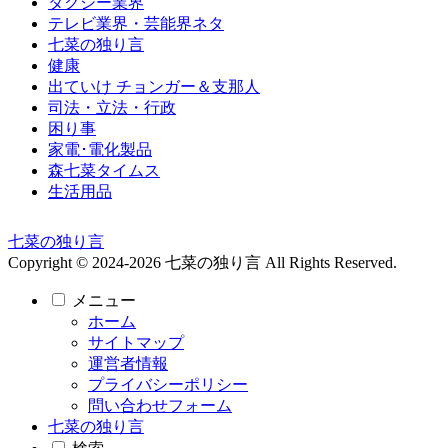
タクシー業界
テレビ業界・芸能界ネタ
七菜の独り言
健康
出ていけ チョンガー＆支那人
司法・立法・行政
困り事
家電･電化製品
森七菜タイムス
生活用品
七菜の独り言
Copyright © 2024-2026 七菜の独り言 All Rights Reserved.
メニュー
ホーム
サイトマップ
運営者情報
プライバシーポリシー
問い合わせフォーム
七菜の独り言