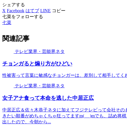
シェアする
X
Facebook
はてブ
LINE
コピー
七菜をフォローする
七菜
関連記事
テレビ業界・芸能界ネタ
チョンガると煽り方がひどい
性被害って言葉に敏感なチョンガーは、差別して相手してくれ
テレビ業界・芸能界ネタ
女子アナ食って本命を逃した中居正広
中居正広＆佐々木恭子ネタに加えてフジテレビって会社その
きたい順番がめちゃくちゃ狂ってますm(_ _)mでも、詰め
出したので、今朝から...