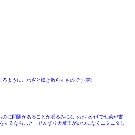
るように、わざと喚き散らすものです(笑)
ものに問題があることが明るみになったおかげで七菜が書
将棋をするなら…と、せんずり大魔王がいつになくニタニタし