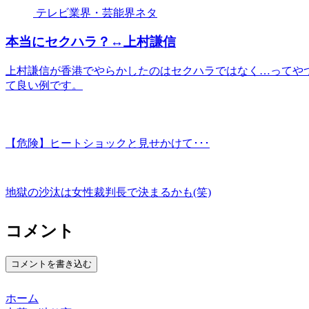
テレビ業界・芸能界ネタ
本当にセクハラ？↔︎上村謙信
上村謙信が香港でやらかしたのはセクハラではなく…ってやつ
て良い例です。
【危険】ヒートショックと見せかけて･･･
地獄の沙汰は女性裁判長で決まるかも(笑)
コメント
コメントを書き込む
ホーム