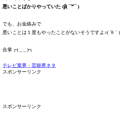
悪いことばかりやっていた ദ്ദി( ¯꒳¯ )
でも、お金絡みで
悪いことは１度もやったことがないそうですよ♪( ´θ｀)
合掌┏( _ _ )┓
テレビ業界・芸能界ネタ
スポンサーリンク
スポンサーリンク