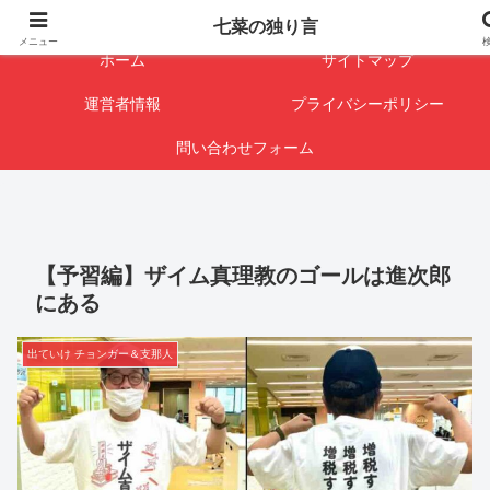
闇を暴けば･･･表になります
七菜の独り言
メニュー
ホーム
サイトマップ
運営者情報
プライバシーポリシー
問い合わせフォーム
【予習編】ザイム真理教のゴールは進次郎
にある
出ていけ チョンガー＆支那人