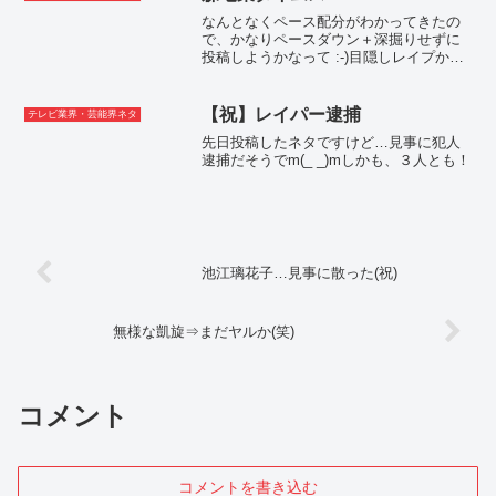
トルです...
なんとなくペース配分がわかってきたの
で、かなりペースダウン＋深掘りせずに
投稿しようかなって :-)目隠しレイプから
半年…2025年１月までさかのぼります
(笑)いろいろ決着ついて…かまってくれる
アホ弁護士もいてよかったです(笑)デリケ
【祝】レイパー逮捕
テレビ業界・芸能界ネタ
ートなこ...
先日投稿したネタですけど…見事に犯人
逮捕だそうでm(_ _)mしかも、３人とも！
池江璃花子…見事に散った(祝)
無様な凱旋⇒まだヤルか(笑)
コメント
コメントを書き込む