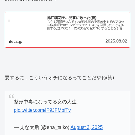
池江璃花子…見事に散った(祝)
もう１週間経つんですね(笑)七菜の予言的中までのプロセ
ス(笑)前回のオリンピックでＫＹぶりを発揮したことを披
露するだけでなく、次の大会でも大コケすることを予告さ
せていただきました(笑)さらに、メンバーから村八分にさ
れていた事に気がつかないく...
2025.08.02
itecs.jp
要するに…こういうオチになるってことだやね(笑)
整形中毒になってる女の人生。
pic.twitter.com/lF9JFMbfTv
— えな太后 (@ena_taiko)
August 3, 2025