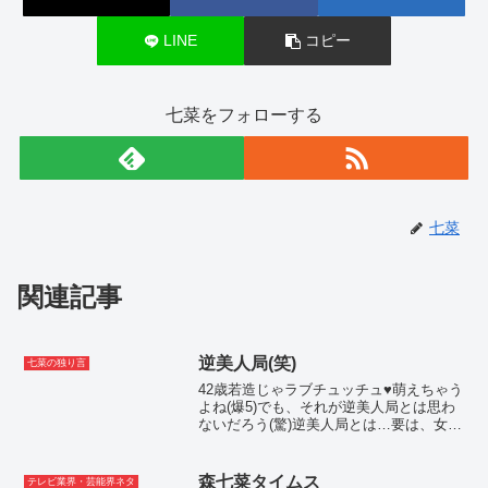
LINE
コピー
七菜をフォローする
七菜
関連記事
逆美人局(笑)
七菜の独り言
42歳若造じゃラブチュッチュ♥萌えちゃう
よね(爆5)でも、それが逆美人局とは思わ
ないだろう(驚)逆美人局とは…要は、女が
男を唆す美人局の逆ですから、男が女を
食っちまうってことです ハイ(爆)経緯自
民党王国群馬県の政治屋同士の熾烈なバ
森七菜タイムス
テレビ業界・芸能界ネタ