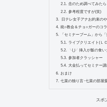
念のため調べてみたら
参考程度ですが(笑)
日テレ女子アナお約束のやら
統○教会＆チョ○ガーのコ
「セミナーブーム」から「
ライブクリエイト(Ｌ
╰⋃╯挿入が飯の食い
参加者クラッシャー
大金払ってセミナー講師
おまけ
七菜の独り言･七菜の部屋愛
スポ