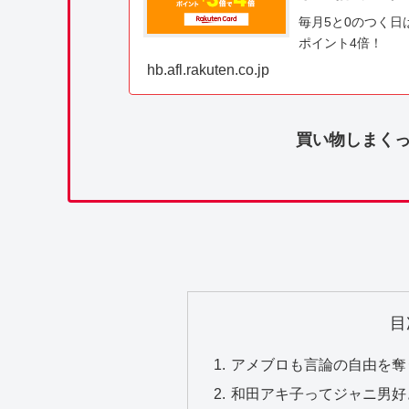
毎月5と0のつく日
ポイント4倍！
hb.afl.rakuten.co.jp
買い物しまくっ
目
アメブロも言論の自由を奪
和田アキ子ってジャニ男好