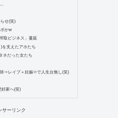
…
せ(笑)
ラボかw
搾取ビジネス」蔓延
Ｃ)を支えたアホたち
タネだった女たち
⇒レイプ＋妊娠♾️で人生台無し(笑)
好家へ(笑)
ンサーリンク