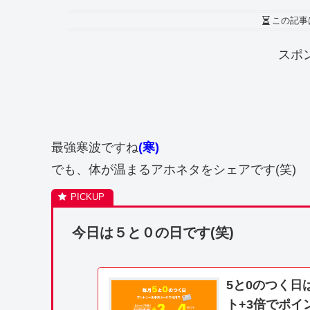
この記事
スポ
最強寒波ですね
(寒)
でも、体が温まるアホネタをシェアです(笑)
今日は５と０の日です(笑)
5と0のつく
ト+3倍でポイ