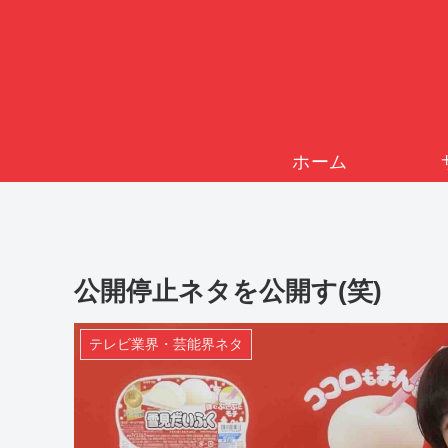
ホーム
公開停止ネタを公開す(笑)
テレビ業界・芸能界ネタ