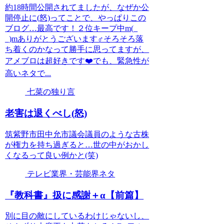
約18時間公開されてましたが、なぜか公
開停止に(怒)ってことで、やっぱりこの
ブログ…最高です！２位キープ中m(_
_)mありがとうございます‍♂️そろそろ落
ち着くのかなって勝手に思ってますが、
アメブロは超好きです❤️でも、緊急性が
高いネタで...
七菜の独り言
老害は退くべし(怒)
筑紫野市田中允市議会議員のような古株
が権力を持ち過ぎると…世の中がおかし
くなるって良い例かと(笑)
テレビ業界・芸能界ネタ
『教科書』扱に感謝＋α【前篇】
別に目の敵にしているわけじゃないし、