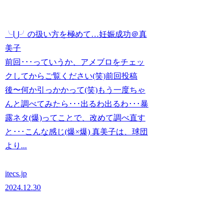
╰⋃╯の扱い方を極めて…妊娠成功＠真
美子
前回･･･っていうか、アメブロをチェッ
クしてからご覧ください(笑)前回投稿
後〜何か引っかかって(笑)もう一度ちゃ
んと調べてみたら･･･出るわ出るわ･･･暴
露ネタ(爆)ってことで、改めて調べ直す
と･･･こんな感じ(爆×爆) 真美子は、球団
より...
itecs.jp
2024.12.30