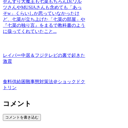
せんずり大魔王も七菜もちろんDr.ワル
ツさんやMUSIAさんも含めても「あっ
そw」くらいしか思っていなかったけ
ど、七菜が立ち上げた「七菜の部屋」や
『七菜の独り言』をまるで教科書のよう
に扱ってくれていたこと...
レイパー中居＆フジテレビの裏で起きた
激震
食料供給困難事態対策法＠ショックドク
トリン
コメント
コメントを書き込む