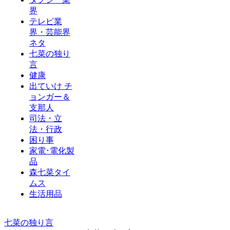
界
テレビ業
界・芸能界
ネタ
七菜の独り
言
健康
出ていけ チ
ョンガー＆
支那人
司法・立
法・行政
困り事
家電･電化製
品
森七菜タイ
ムス
生活用品
七菜の独り言