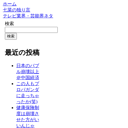
ホーム
七菜の独り言
テレビ業界・芸能界ネタ
検索
検索
最近の投稿
日本のバブ
ル崩壊以上
＠中国経済
この人もプ
ロパガンダ
に走っちゃ
ったか(笑)
健康保険制
度は崩壊さ
せた方がい
いんじゃ