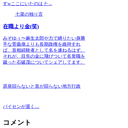
すwここにいたのは た...
七菜の独り言
在職より金(笑)
みぞゆぅ〜麻生太郎や力で縛りたい身勝
手な菅義偉よりも長期政権を維持すれ
ば、首相経験者として名を連ねるはず。
それが、目先の金に飛びついて名誉職を
蹴った石破茂についてシェアしてます。
原発回らないと首が回らない地方行政
パイセンが退く…
コメント