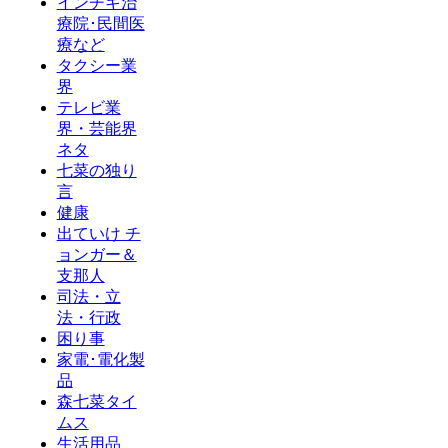
インチキ治
療院･民間医
療など
タクシー業
界
テレビ業
界・芸能界
ネタ
七菜の独り
言
健康
出ていけ チ
ョンガー＆
支那人
司法・立
法・行政
困り事
家電･電化製
品
森七菜タイ
ムス
生活用品