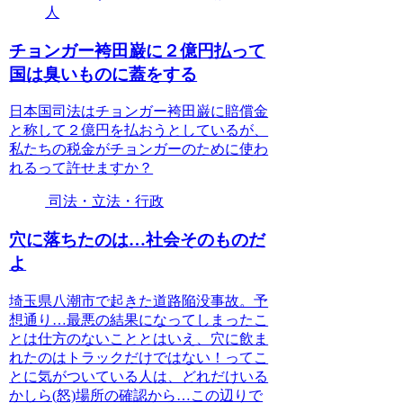
人
チョンガー袴田巌に２億円払って
国は臭いものに蓋をする
日本国司法はチョンガー袴田巌に賠償金
と称して２億円を払おうとしているが、
私たちの税金がチョンガーのために使わ
れるって許せますか？
司法・立法・行政
穴に落ちたのは…社会そのものだ
よ
埼玉県八潮市で起きた道路陥没事故。予
想通り…最悪の結果になってしまったこ
とは仕方のないこととはいえ、穴に飲ま
れたのはトラックだけではない！ってこ
とに気がついている人は、どれだけいる
かしら(怒)場所の確認から…この辺りで