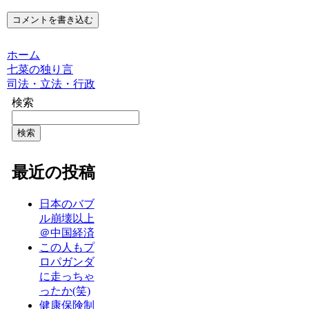
コメントを書き込む
ホーム
七菜の独り言
司法・立法・行政
検索
検索
最近の投稿
日本のバブ
ル崩壊以上
＠中国経済
この人もプ
ロパガンダ
に走っちゃ
ったか(笑)
健康保険制