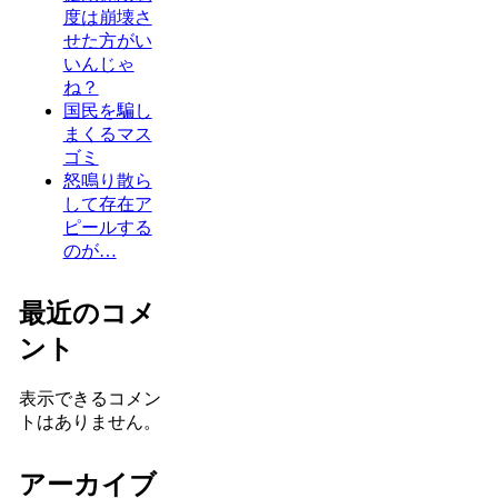
度は崩壊さ
せた方がい
いんじゃ
ね？
国民を騙し
まくるマス
ゴミ
怒鳴り散ら
して存在ア
ピールする
のが…
最近のコメ
ント
表示できるコメン
トはありません。
アーカイブ