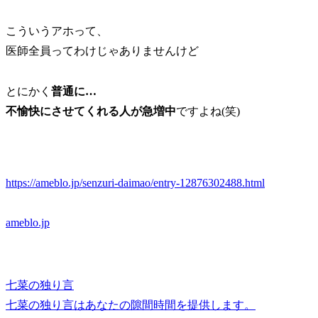
こういうアホって、
医師全員ってわけじゃありませんけど
とにかく
普通に…
不愉快にさせてくれる人が急増中
ですよね(笑)
https://ameblo.jp/senzuri-daimao/entry-12876302488.html
ameblo.jp
七菜の独り言
七菜の独り言はあなたの隙間時間を提供します。