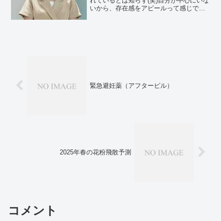
れているとは知らず(笑)自分が中心にいな
いから、存在感をアピールって感じでし
ょう(笑×∞)→良かれと思ってのコメント
ではありません(笑×∞×∞)変だな…この性
格で結婚してるの？って旦那役やってい
る人を調べ...
緊急避妊薬（アフターピル）
2025年春の花粉飛散予測
コメント