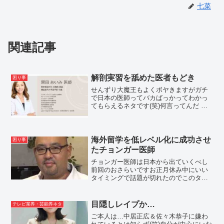
七菜
関連記事
解剖実習を舐めた医者もどき
困り事
せんずり大魔王もよくボヤきますがガチ
で日本の医師ってバカばっかってわかっ
てもらえるネタです(笑)何言ってんだ こ
のバカ！って思った方は大正解ですよ(笑)
元々･･･グアムで解剖実習って言うと、普
通、民間医療〜柔道整復師や鍼灸師・整
体師を名乗る...
海外留学を低レベル化に成功させ
困り事
たチョンガー医師
チョンガー医師は日本から出ていくべし
前回のおさらいですお正月休み中にいい
タイミングで話題が切れたのでこのタイ
ミングを狙っての増刊号です(笑)「動機は
善で、彼女に他意はありません」考え方
があまりにも殿様なので、唖然･呆れた方
目隠しレイプか…
テレビ業界・芸能界ネタ
も多いかと(笑)日...
ご本人は…中居正広＆佐々木恭子に嫌わ